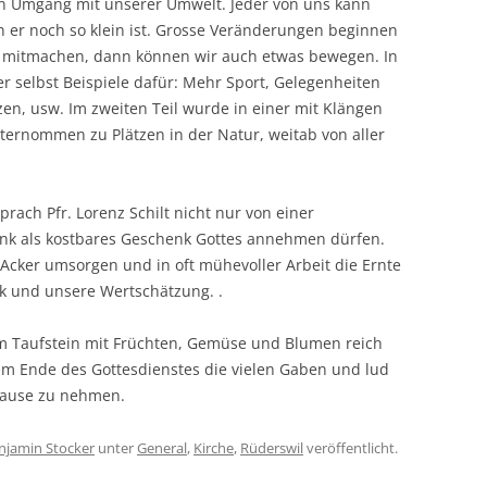
n Umgang mit unserer Umwelt. Jeder von uns kann
n er noch so klein ist. Grosse Veränderungen beginnen
iv mitmachen, dann können wir auch etwas bewegen. In
r selbst Beispiele dafür: Mehr Sport, Gelegenheiten
en, usw. Im zweiten Teil wurde in einer mit Klängen
ternommen zu Plätzen in der Natur, weitab von aller
rach Pfr. Lorenz Schilt nicht nur von einer
Dank als kostbares Geschenk Gottes annehmen dürfen.
 Acker umsorgen und in oft mühevoller Arbeit die Ernte
k und unsere Wertschätzung. .
em Taufstein mit Früchten, Gemüse und Blumen reich
am Ende des Gottesdienstes die vielen Gaben und lud
 Hause zu nehmen.
njamin Stocker
unter
General
,
Kirche
,
Rüderswil
veröffentlicht.