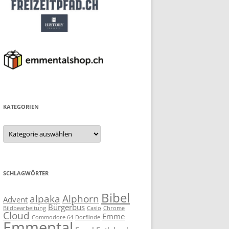
KATEGORIEN
Kategorien
SCHLAGWÖRTER
Bibel
alpaka
Alphorn
Advent
Bürgerbus
Bildbearbeitung
Casio
Chrome
Cloud
Emme
Commodore 64
Dorflinde
Emmental