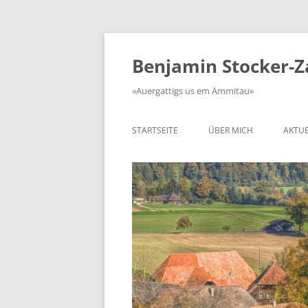
Zum
Inhalt
springen
Benjamin Stocker-
«Auergattigs us em Ämmitau»
STARTSEITE
ÜBER MICH
AKTUE