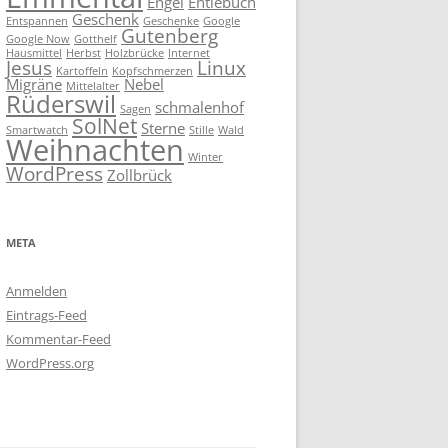
Engel
Entlebuch
Geschenk
Entspannen
Geschenke
Google
Gutenberg
Google Now
Gotthelf
Hausmittel
Herbst
Holzbrücke
Internet
Jesus
Linux
Kartoffeln
Kopfschmerzen
Migräne
Nebel
Mittelalter
Rüderswil
schmalenhof
Sagen
SolNet
Sterne
Smartwatch
Stille
Wald
Weihnachten
Winter
WordPress
Zollbrück
META
Anmelden
Eintrags-Feed
Kommentar-Feed
WordPress.org