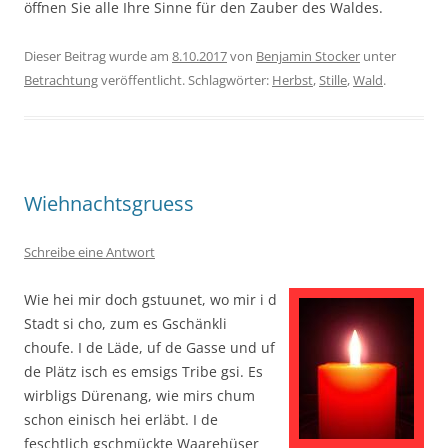
öffnen Sie alle Ihre Sinne für den Zauber des Waldes.
Dieser Beitrag wurde am
8.10.2017
von
Benjamin Stocker
unter
Betrachtung
veröffentlicht. Schlagwörter:
Herbst
,
Stille
,
Wald
.
Wiehnachtsgruess
Schreibe eine Antwort
Wie hei mir doch gstuunet, wo mir i d
Stadt si cho, zum es Gschänkli
choufe. I de Läde, uf de Gasse und uf
de Plätz isch es emsigs Tribe gsi. Es
wirbligs Dürenang, wie mirs chum
schon einisch hei erläbt. I de
feschtlich gschmückte Waarehüser