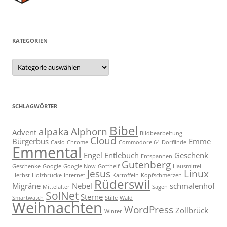
KATEGORIEN
Kategorien
SCHLAGWÖRTER
Bibel
alpaka
Alphorn
Advent
Bildbearbeitung
Cloud
Bürgerbus
Emme
Casio
Chrome
Commodore 64
Dorflinde
Emmental
Engel
Entlebuch
Geschenk
Entspannen
Gutenberg
Geschenke
Google
Google Now
Gotthelf
Hausmittel
Jesus
Linux
Herbst
Holzbrücke
Internet
Kartoffeln
Kopfschmerzen
Rüderswil
Migräne
Nebel
schmalenhof
Mittelalter
Sagen
SolNet
Sterne
Smartwatch
Stille
Wald
Weihnachten
WordPress
Zollbrück
Winter