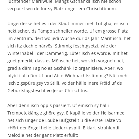
lüchtender Märliwule. Mängs Gschänkli isch hie schön
verpackt worde für sy Platz unger em Chrischtboum.
Ungerdesse het es i der Stadt immer meh Lüt gha, es isch
hektischer, ds Tämpo schneller worde. Uf em grosse Platz
im Zentrum, dert wo jedi Wuche dür ds Jahr Märit isch, het
sich itz doch e närvösi Stimmig feschtgsetzt, wie der
Winternäbel i der Dämmerig. Lüter isch es worde, mit het
guet gmerkt, dass es Mönsche het, wo sich vorgnoh hei,
grad a däm Tag no es Gschänkli z organisiere. Aber, wo
blybt i all däm Uf und Ab d Wiehnachtsstimmig? Nüt meh
isch z gspüre gsy vo Stilli, vo der hälle inere Fröid uf ds
Geburtstagsfescht vo Jesus Chrischtus.
Aber denn isch öppis passiert. Uf einisch sy hälli
Trompetekläng z ghöre gsy. E Kapälle vo der Heilsarmee
het sich unger de Loube uufgstellt u die erste Takte vo
«Hört der Engel helle Lieder» gspilt. E klari, strahlendi
Melodie het der ganz Platz erfüllt: