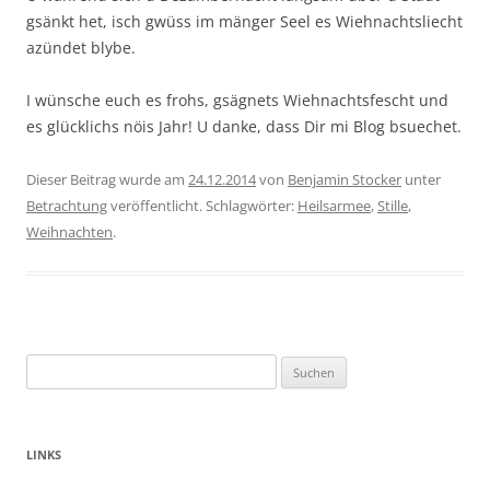
gsänkt het, isch gwüss im mänger Seel es Wiehnachtsliecht
azündet blybe.
I wünsche euch es frohs, gsägnets Wiehnachtsfescht und
es glücklichs nöis Jahr! U danke, dass Dir mi Blog bsuechet.
Dieser Beitrag wurde am
24.12.2014
von
Benjamin Stocker
unter
Betrachtung
veröffentlicht. Schlagwörter:
Heilsarmee
,
Stille
,
Weihnachten
.
Suchen
nach:
LINKS