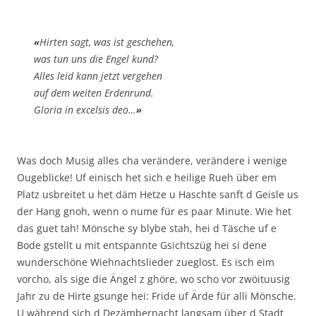
«
Hirten sagt, was ist geschehen,
was tun uns die Engel kund?
Alles leid kann jetzt vergehen
auf dem weiten Erdenrund.
Gloria in excelsis deo…
»
Was doch Musig alles cha verändere, verändere i wenige
Ougeblicke! Uf einisch het sich e heilige Rueh über em
Platz usbreitet u het däm Hetze u Haschte sanft d Geisle us
der Hang gnoh, wenn o nume für es paar Minute. Wie het
das guet tah! Mönsche sy blybe stah, hei d Täsche uf e
Bode gstellt u mit entspannte Gsichtszüg hei si dene
wunderschöne Wiehnachtslieder zueglost. Es isch eim
vorcho, als sige die Ängel z ghöre, wo scho vor zwöituusig
Jahr zu de Hirte gsunge hei: Fride uf Ärde für alli Mönsche.
U während sich d Dezämbernacht langsam über d Stadt