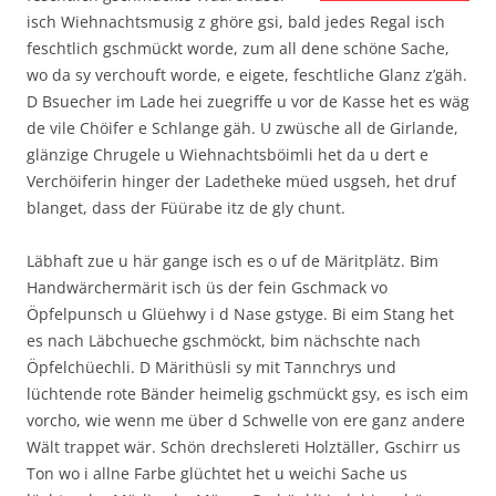
isch Wiehnachtsmusig z ghöre gsi, bald jedes Regal isch
feschtlich gschmückt worde, zum all dene schöne Sache,
wo da sy verchouft worde, e eigete, feschtliche Glanz z’gäh.
D Bsuecher im Lade hei zuegriffe u vor de Kasse het es wäg
de vile Chöifer e Schlange gäh. U zwüsche all de Girlande,
glänzige Chrugele u Wiehnachtsböimli het da u dert e
Verchöiferin hinger der Ladetheke müed usgseh, het druf
blanget, dass der Füürabe itz de gly chunt.
Läbhaft zue u här gange isch es o uf de Märitplätz. Bim
Handwärchermärit isch üs der fein Gschmack vo
Öpfelpunsch u Glüehwy i d Nase gstyge. Bi eim Stang het
es nach Läbchueche gschmöckt, bim nächschte nach
Öpfelchüechli. D Märithüsli sy mit Tannchrys und
lüchtende rote Bänder heimelig gschmückt gsy, es isch eim
vorcho, wie wenn me über d Schwelle von ere ganz andere
Wält trappet wär. Schön drechslereti Holztäller, Gschirr us
Ton wo i allne Farbe glüchtet het u weichi Sache us