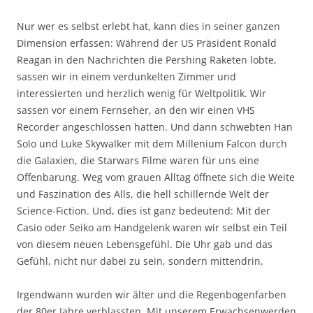
Nur wer es selbst erlebt hat, kann dies in seiner ganzen
Dimension erfassen: Während der US Präsident Ronald
Reagan in den Nachrichten die Pershing Raketen lobte,
sassen wir in einem verdunkelten Zimmer und
interessierten und herzlich wenig für Weltpolitik. Wir
sassen vor einem Fernseher, an den wir einen VHS
Recorder angeschlossen hatten. Und dann schwebten Han
Solo und Luke Skywalker mit dem Millenium Falcon durch
die Galaxien, die Starwars Filme waren für uns eine
Offenbarung. Weg vom grauen Alltag öffnete sich die Weite
und Faszination des Alls, die hell schillernde Welt der
Science-Fiction. Und, dies ist ganz bedeutend: Mit der
Casio oder Seiko am Handgelenk waren wir selbst ein Teil
von diesem neuen Lebensgefühl. Die Uhr gab und das
Gefühl, nicht nur dabei zu sein, sondern mittendrin.
Irgendwann wurden wir älter und die Regenbogenfarben
der 80er Jahre verblassten. Mit unserem Erwachsenwerden