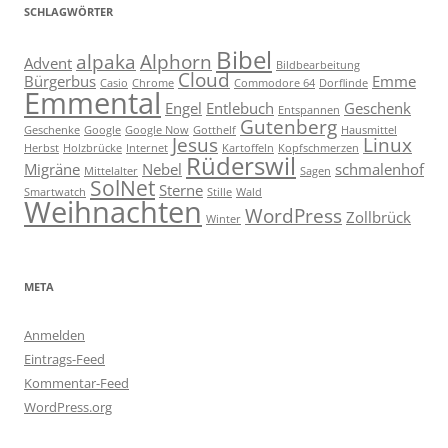
SCHLAGWÖRTER
Bibel
alpaka
Alphorn
Advent
Bildbearbeitung
Cloud
Bürgerbus
Emme
Casio
Chrome
Commodore 64
Dorflinde
Emmental
Engel
Entlebuch
Geschenk
Entspannen
Gutenberg
Geschenke
Google
Google Now
Gotthelf
Hausmittel
Jesus
Linux
Herbst
Holzbrücke
Internet
Kartoffeln
Kopfschmerzen
Rüderswil
Migräne
Nebel
schmalenhof
Mittelalter
Sagen
SolNet
Sterne
Smartwatch
Stille
Wald
Weihnachten
WordPress
Zollbrück
Winter
META
Anmelden
Eintrags-Feed
Kommentar-Feed
WordPress.org