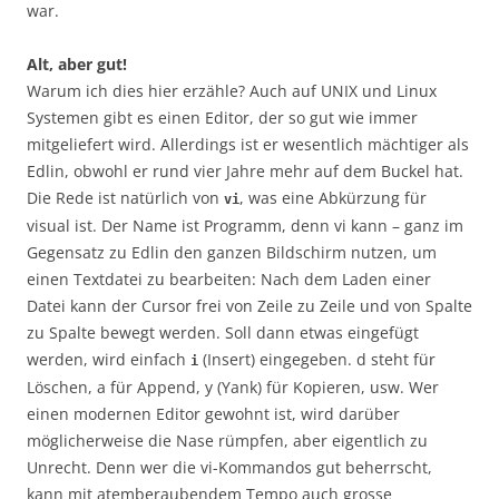
war.
Alt, aber gut!
Warum ich dies hier erzähle? Auch auf UNIX und Linux
Systemen gibt es einen Editor, der so gut wie immer
mitgeliefert wird. Allerdings ist er wesentlich mächtiger als
Edlin, obwohl er rund vier Jahre mehr auf dem Buckel hat.
Die Rede ist natürlich von
, was eine Abkürzung für
vi
visual ist. Der Name ist Programm, denn vi kann – ganz im
Gegensatz zu Edlin den ganzen Bildschirm nutzen, um
einen Textdatei zu bearbeiten: Nach dem Laden einer
Datei kann der Cursor frei von Zeile zu Zeile und von Spalte
zu Spalte bewegt werden. Soll dann etwas eingefügt
werden, wird einfach
(Insert) eingegeben. d steht für
i
Löschen, a für Append, y (Yank) für Kopieren, usw. Wer
einen modernen Editor gewohnt ist, wird darüber
möglicherweise die Nase rümpfen, aber eigentlich zu
Unrecht. Denn wer die vi-Kommandos gut beherrscht,
kann mit atemberaubendem Tempo auch grosse