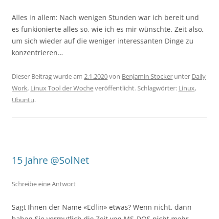
Alles in allem: Nach wenigen Stunden war ich bereit und
es funkionierte alles so, wie ich es mir wünschte. Zeit also,
um sich wieder auf die weniger interessanten Dinge zu
konzentrieren…
Dieser Beitrag wurde am
2.1.2020
von
Benjamin Stocker
unter
Daily
Work
,
Linux Tool der Woche
veröffentlicht. Schlagwörter:
Linux
,
Ubuntu
.
15 Jahre @SolNet
Schreibe eine Antwort
Sagt Ihnen der Name «Edlin» etwas? Wenn nicht, dann
haben Sie vermutlich die Zeit von MS-DOS nicht mehr