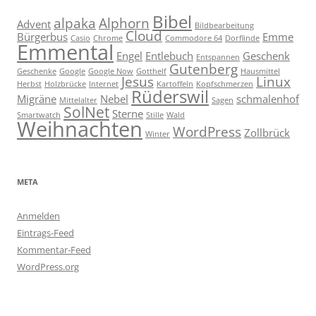
Bibel
alpaka
Alphorn
Advent
Bildbearbeitung
Cloud
Bürgerbus
Emme
Casio
Chrome
Commodore 64
Dorflinde
Emmental
Engel
Entlebuch
Geschenk
Entspannen
Gutenberg
Geschenke
Google
Google Now
Gotthelf
Hausmittel
Jesus
Linux
Herbst
Holzbrücke
Internet
Kartoffeln
Kopfschmerzen
Rüderswil
Migräne
Nebel
schmalenhof
Mittelalter
Sagen
SolNet
Sterne
Smartwatch
Stille
Wald
Weihnachten
WordPress
Zollbrück
Winter
META
Anmelden
Eintrags-Feed
Kommentar-Feed
WordPress.org