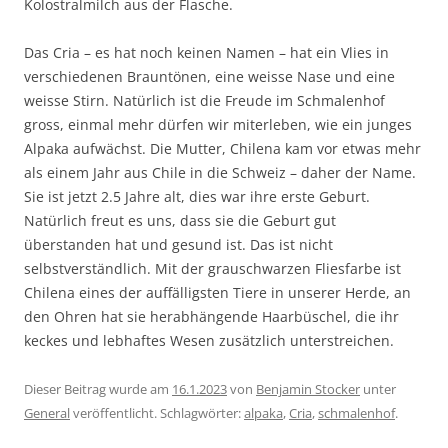
Kolostralmilch aus der Flasche.
Das Cria – es hat noch keinen Namen – hat ein Vlies in
verschiedenen Brauntönen, eine weisse Nase und eine
weisse Stirn. Natürlich ist die Freude im Schmalenhof
gross, einmal mehr dürfen wir miterleben, wie ein junges
Alpaka aufwächst. Die Mutter, Chilena kam vor etwas mehr
als einem Jahr aus Chile in die Schweiz – daher der Name.
Sie ist jetzt 2.5 Jahre alt, dies war ihre erste Geburt.
Natürlich freut es uns, dass sie die Geburt gut
überstanden hat und gesund ist. Das ist nicht
selbstverständlich. Mit der grauschwarzen Fliesfarbe ist
Chilena eines der auffälligsten Tiere in unserer Herde, an
den Ohren hat sie herabhängende Haarbüschel, die ihr
keckes und lebhaftes Wesen zusätzlich unterstreichen.
Dieser Beitrag wurde am
16.1.2023
von
Benjamin Stocker
unter
General
veröffentlicht. Schlagwörter:
alpaka
,
Cria
,
schmalenhof
.