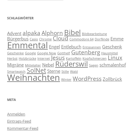
SCHLAGWÖRTER
Bibel
alpaka
Alphorn
Advent
Bildbearbeitung
Cloud
Bürgerbus
Emme
Casio
Chrome
Commodore 64
Dorflinde
Emmental
Engel
Entlebuch
Geschenk
Entspannen
Gutenberg
Geschenke
Google
Google Now
Gotthelf
Hausmittel
Jesus
Linux
Herbst
Holzbrücke
Internet
Kartoffeln
Kopfschmerzen
Rüderswil
Migräne
Nebel
schmalenhof
Mittelalter
Sagen
SolNet
Sterne
Smartwatch
Stille
Wald
Weihnachten
WordPress
Zollbrück
Winter
META
Anmelden
Eintrags-Feed
Kommentar-Feed