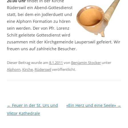
20.00 Uhr
findet in der Kirche
Rüderswil ein Abend-Gottesdienst
statt, bei dem ein Jodlerduett und
eine Alphorn Formation zu hören
sein werden. Der von Pfr. Lorenz
Schilt geleitete Gottesdienst wird
zusammen mit der Kirchgemeinde Lauperswil gefeiert. Wir
freuen uns auf zahlreiche Besucher.
Dieser Beitrag wurde am
8.1.2011
von
Benjamin Stocker
unter
Alphorn
,
Kirche
,
Rüderswil
veröffentlicht.
Beitragsnavigation
←
Feuer in der St. Urs und
«Ein Herz und eine Seele»
→
Viktor Kathedrale