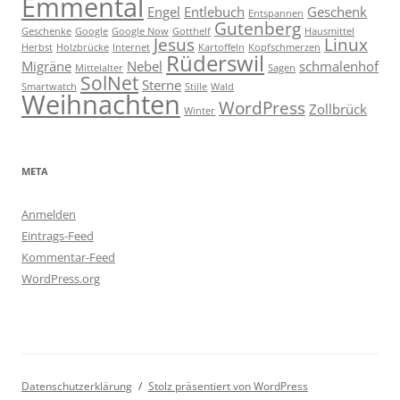
Emmental
Engel
Entlebuch
Geschenk
Entspannen
Gutenberg
Geschenke
Google
Google Now
Gotthelf
Hausmittel
Jesus
Linux
Herbst
Holzbrücke
Internet
Kartoffeln
Kopfschmerzen
Rüderswil
Migräne
Nebel
schmalenhof
Mittelalter
Sagen
SolNet
Sterne
Smartwatch
Stille
Wald
Weihnachten
WordPress
Zollbrück
Winter
META
Anmelden
Eintrags-Feed
Kommentar-Feed
WordPress.org
Datenschutzerklärung
Stolz präsentiert von WordPress