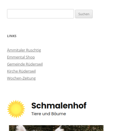
Suchen
nach:
LINKS
Ämmitaler Ruschtig
Emmental Shop
Gemeinde Rüderswil
Kirche Rüderswil
Wochen-Zeitung