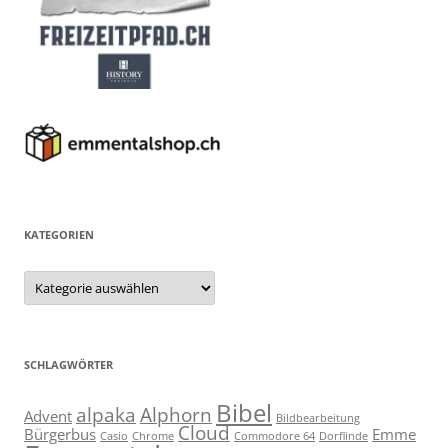
KATEGORIEN
Kategorien
SCHLAGWÖRTER
Bibel
alpaka
Alphorn
Advent
Bildbearbeitung
Cloud
Bürgerbus
Emme
Casio
Chrome
Commodore 64
Dorflinde