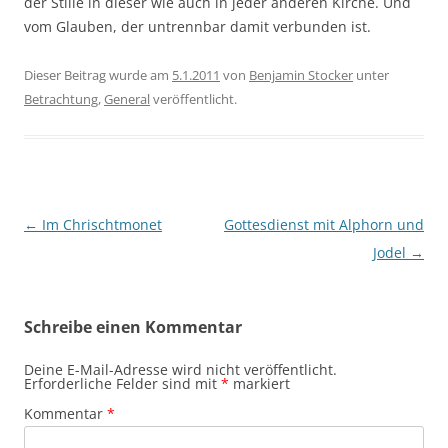
der Stille in dieser wie auch in jeder anderen Kirche. Und
vom Glauben, der untrennbar damit verbunden ist.
Dieser Beitrag wurde am
5.1.2011
von
Benjamin Stocker
unter
Betrachtung
,
General
veröffentlicht.
Beitragsnavigation
←
Im Chrischtmonet
Gottesdienst mit Alphorn und
Jodel
→
Schreibe einen Kommentar
Deine E-Mail-Adresse wird nicht veröffentlicht.
Erforderliche Felder sind mit
*
markiert
Kommentar
*