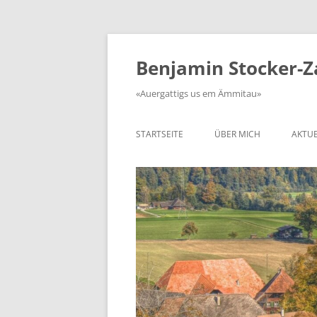
Zum
Inhalt
springen
Benjamin Stocker-
«Auergattigs us em Ämmitau»
STARTSEITE
ÜBER MICH
AKTUE