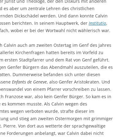
er Jurist und Theologe, der den Diskurs mit anderen
 es aber um zentrale Lehren des christlichen
fernden Dickschädel werden. Und dann konnte Calvin
ossen berichten. In seinem Hauptwerk, der
Institutio
,
ach, wobei er bei der Wortwahl nicht wählerisch war.
ich Calvin auch am zweiten Ostertag im Genf des Jahres
lerlei Kirchenfragen hatten bereits im Vorfeld zu
m ersten Stadtpfarrer und dem Rat von Genf geführt.
igen Genfer Bürgern das Abendmahl auszuteilen, die es
hatten. Dummerweise befanden sich unter diesen
essene
Enfants de Geneve
, also Genfer Aristokraten. Und
ebenswandel von einem Pfarrer vorschreiben zu lassen.
ch Franzose war, also kein Genfer Bürger. So kam es in
e es kommen musste. Als Calvin wegen des
mtes wegen verboten wurde, strafte dieser im
tung und stieg am zweiten Ostermorgen mit grimmiger
t. Pierre. Von dort aus wetterte der sprachgewaltige
ine Forderungen anbelangt, war Calvin dabei nicht