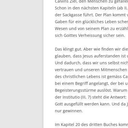
Calvins Ziel, den Menschen zu gefalle
Schon in den nächsten Kapiteln (ab II,
der Sackgasse führt. Der Plan kommt v
Gaben für ein glückliches Leben schen
Wesen und von seinem Plan zu erzähle
sich Goittes Verheissung sicher sein.
Das klingt gut. Aber wie finden wir di
glauben, dass Jesus auferstanden ist
Und dadurch, dass wir uns selbst nic
vertrauen und unseren Mitmenschen
des christlichen Lebens ist gemäss Ca
bei einem Begriff angelangt, der bei 
Begeisterungsstürme auslöst. Warum s
der Institutio (III, 7) steht die Antwor
Gott ausgefüllt werden kann. Und da J
nur gewinnen.
Im Kapitel 20 des dritten Buches kom