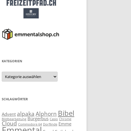
KATEGORIEN
Kategorien
SCHLAGWÖRTER
Bibel
alpaka
Alphorn
Advent
Bürgerbus
Bildbearbeitung
Casio
Chrome
Cloud
Emme
Commodore 64
Dorflinde
Emmental