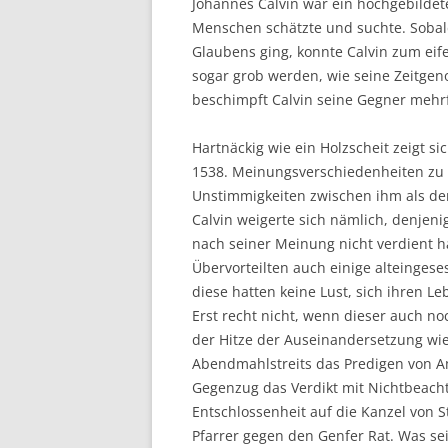
Johannes Calvin war ein hochgebildet
Menschen schätzte und suchte. Sobald
Glaubens ging, konnte Calvin zum ei
sogar grob werden, wie seine Zeitgen
beschimpft Calvin seine Gegner mehrf
Hartnäckig wie ein Holzscheit zeigt s
1538. Meinungsverschiedenheiten zu al
Unstimmigkeiten zwischen ihm als de
Calvin weigerte sich nämlich, denjen
nach seiner Meinung nicht verdient 
Übervorteilten auch einige alteinges
diese hatten keine Lust, sich ihren L
Erst recht nicht, wenn dieser auch no
der Hitze der Auseinandersetzung wi
Abendmahlstreits das Predigen von A
Gegenzug das Verdikt mit Nichtbeach
Entschlossenheit auf die Kanzel von S
Pfarrer gegen den Genfer Rat. Was se