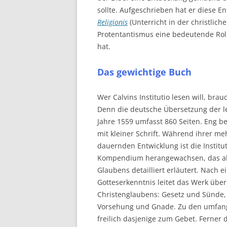
sollte. Aufgeschrieben hat er diese 
Religionis
(Unterricht in der christlich
Protentantismus eine bedeutende Rolle
hat.
Das gewichtige Buch
Wer Calvins Institutio lesen will, brau
Denn die deutsche Übersetzung der 
Jahre 1559 umfasst 860 Seiten. Eng b
mit kleiner Schrift. Während ihrer me
dauernden Entwicklung ist die Instit
Kompendium herangewachsen, das alle
Glaubens detailliert erläutert. Nach e
Gotteserkenntnis leitet das Werk übe
Christenglaubens: Gesetz und Sünde,
Vorsehung und Gnade. Zu den umfang
freilich dasjenige zum Gebet. Ferner