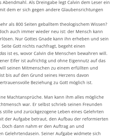
s Abendmahl. Als Dreingabe legt Calvin dem Leser ein
mit dem er sich gegen andere Glaubensrichtungen
mehr als 800 Seiten geballtem theologischem Wissen?
er doch auch immer wieder neu ist: der Mensch kann
 erlösen. Nur Gottes Gnade kann ihn erheben und sein
Seite Gott nichts nachfragt, begeht einen
das
ist es, wovor Calvin die Menschen bewahren will.
r Eifer ist aufrichtig und ohne Eigennutz auf das
will seinen Mitmenschen zu einem erfüllten und
ist bis auf den Grund seines Herzens davon
ertrauensvolle Beziehung zu Gott möglich ist.
eine Machtansprüche. Man kann ihm alles mögliche
achtmensch war. Er selbst schrieb seinen Freunden
s stille und zurückgezogene Leben eines Gelehrten
it der Aufgabe betraut, den Aufbau der reformierten
vin. Doch dann nahm er den Auftrag an und
en Gelehrtendasein. Seiner Aufgabe widmete sich