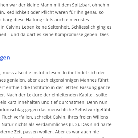
Sachen war der kleine Mann mit dem Spitzbart ohnehin
in, Redlichkeit oder Pflicht waren für ihn genau so
h barg diese Haltung stets auch ein ernstes
 in Calvins Leben keine Seltenheit. Schliesslich ging es
eil – und da darf es keine Kompromisse geben. Dies
ogen
muss also die Instutio lesen. In ihr findet sich der
ses genialen, aber auch eigensinnigen Mannes führt.
t enthielt die Institutio in der letzten Fassung ganze
her. Nach der Lektüre der einleitenden Kapitel, sollte
tels kurz innehalten und tief durchatmen. Denn nun
undumschlag gegen das menschliche Selbstwertgefühl.
luch verfallen, schreibt Calvin. Ihres freien Willens
atur nichts als Verdammliches (II, 3). Das sind harte
oderne Zeit passen wollen. Aber es war auch nie