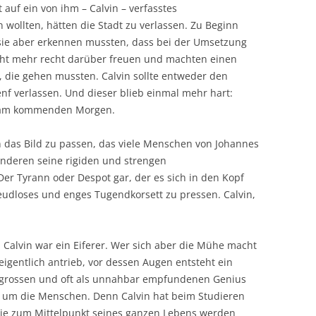
t auf ein von ihm – Calvin – verfasstes
wollten, hätten die Stadt zu verlassen. Zu Beginn
s sie aber erkennen mussten, dass bei der Umsetzung
icht mehr recht darüber freuen und machten einen
, die gehen mussten. Calvin sollte entweder den
nf verlassen. Und dieser blieb einmal mehr hart:
on am kommenden Morgen.
in das Bild zu passen, das viele Menschen von Johannes
 anderen seine rigiden und strengen
Der Tyrann oder Despot gar, der es sich in den Kopf
freudloses und enges Tugendkorsett zu pressen. Calvin,
, Calvin war ein Eiferer. Wer sich aber die Mühe macht
igentlich antrieb, vor dessen Augen entsteht ein
en grossen und oft als unnahbar empfundenen Genius
gt um die Menschen. Denn Calvin hat beim Studieren
die zum Mittelpunkt seines ganzen Lebens werden