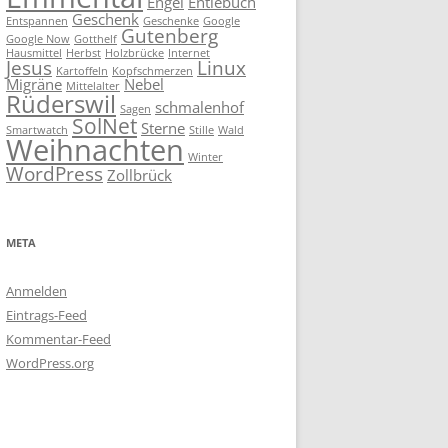
Engel
Entlebuch
Geschenk
Entspannen
Geschenke
Google
Gutenberg
Google Now
Gotthelf
Hausmittel
Herbst
Holzbrücke
Internet
Jesus
Linux
Kartoffeln
Kopfschmerzen
Migräne
Nebel
Mittelalter
Rüderswil
schmalenhof
Sagen
SolNet
Sterne
Smartwatch
Stille
Wald
Weihnachten
Winter
WordPress
Zollbrück
META
Anmelden
Eintrags-Feed
Kommentar-Feed
WordPress.org