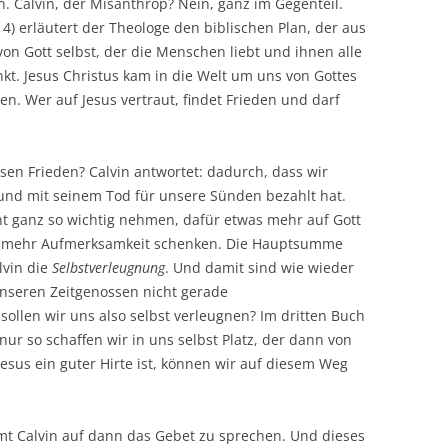
n. Calvin, der Misanthrop? Nein, ganz im Gegenteil.
 4) erläutert der Theologe den biblischen Plan, der aus
on Gott selbst, der die Menschen liebt und ihnen alle
kt. Jesus Christus kam in die Welt um uns von Gottes
n. Wer auf Jesus vertraut, findet Frieden und darf
esen Frieden? Calvin antwortet: dadurch, dass wir
 und mit seinem Tod für unsere Sünden bezahlt hat.
ht ganz so wichtig nehmen, dafür etwas mehr auf Gott
 mehr Aufmerksamkeit schenken. Die Hauptsumme
lvin die
Selbstverleugnung
. Und damit sind wie wieder
unseren Zeitgenossen nicht gerade
ollen wir uns also selbst verleugnen? Im dritten Buch
t: nur so schaffen wir in uns selbst Platz, der dann von
esus ein guter Hirte ist, können wir auf diesem Weg
mt Calvin auf dann das Gebet zu sprechen. Und dieses