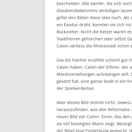
bescheiden. Alle Genfer, die sich nich
Glaubensbekenntnis vereidigen lassen 
gefiel den Räten diese Idee noch. Al
ein Exodus droht, konnten sie sich n
Rückzieher. Nicht die Ketzer waren es
Stadtherren gehorchen oder selbst Ge
Calvin verliess die Rhonestadt sch
Das bis hierher erzählte scheint gut 
Calvin haben: Calvin der Eiferer, der
Moralvorstellungen aufzwängen will. 
gesetzt hat, eine ganze Stadt in ein 
der Spielverderber.
Aber dieses Bild stimmt nicht. Gewiss
herauszufinden, was den Reformator e
neues Bild von Calvin. Eines, das d
als tief besorgten Mann zeigt. Besor
der Bibel eine Entdeckung gemacht, 