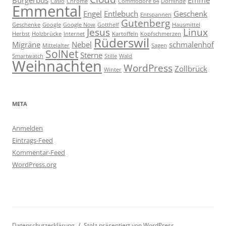
Bürgerbus
Emme
Casio
Chrome
Commodore 64
Dorflinde
Emmental
Engel
Entlebuch
Geschenk
Entspannen
Gutenberg
Geschenke
Google
Google Now
Gotthelf
Hausmittel
Jesus
Linux
Herbst
Holzbrücke
Internet
Kartoffeln
Kopfschmerzen
Rüderswil
Migräne
Nebel
schmalenhof
Mittelalter
Sagen
SolNet
Sterne
Smartwatch
Stille
Wald
Weihnachten
WordPress
Zollbrück
Winter
META
Anmelden
Eintrags-Feed
Kommentar-Feed
WordPress.org
Datenschutzerklärung
Stolz präsentiert von WordPress