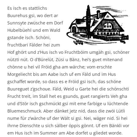
Es isch es stattlichs
Buurehus gsi, wo dert ar
Sunnsyte zwüsche em Dorf
Hubelbüehl und em Wald
gstande isch. Schöni,
fruchtbari Fälder hei zum
Hof ghört und z’Hus isch vo Fruchtböim umgäh gsi, schöner
nützti nüt. O d’Bürelüt, Züsi u Bänz, hei’s guet mitenand
chönne u hei vil Fröid gha am wärche; vom erschte
Morgeliecht bis am Aabe isch uf em Fäld und im Hus
gschaffet worde, so dass es e Fröid gsi isch, das schöne
Buureguet z’gschoue. Fäld, Weid u Garte hei die schönschti
Frucht treit, im Stall het es gsunds, guet rangierts Veh gha
und d’Stör isch gschmückt gsi mit eme farbige u lüchtende
Bluemeschmuck. Aber dänket jetz nid, dass die zwöi Lütli
nume für z’wärche uf der Wält si gsi. Nei, wäger nid. Si hei
ihrne Dienschte u sich sälber öppis gönnt. Uf em Bänkli vor
em Hus isch im Summer am Abe dorfet u gliedet worde.