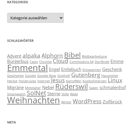
KATEGORIEN
Kategorien
SCHLAGWÖRTER
Bibel
alpaka
Alphorn
Advent
Bildbearbeitung
Cloud
Bürgerbus
Emme
Casio
Chrome
Commodore 64
Dorflinde
Emmental
Engel
Entlebuch
Geschenk
Entspannen
Gutenberg
Geschenke
Google
Google Now
Gotthelf
Hausmittel
Jesus
Linux
Herbst
Holzbrücke
Internet
Kartoffeln
Kopfschmerzen
Rüderswil
Migräne
Nebel
schmalenhof
Mittelalter
Sagen
SolNet
Sterne
Smartwatch
Stille
Wald
Weihnachten
WordPress
Zollbrück
Winter
META