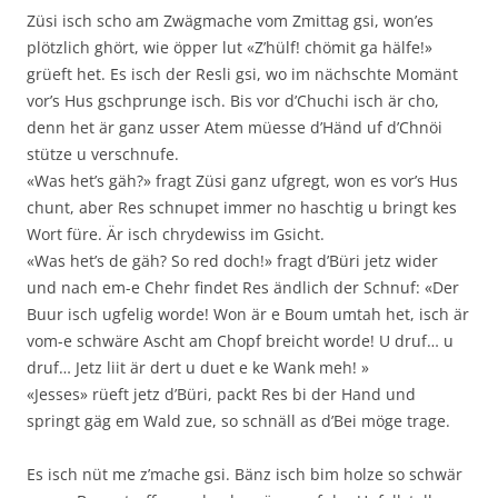
Züsi isch scho am Zwägmache vom Zmittag gsi, won’es
plötzlich ghört, wie öpper lut «Z’hülf! chömit ga hälfe!»
grüeft het. Es isch der Resli gsi, wo im nächschte Momänt
vor’s Hus gschprunge isch. Bis vor d’Chuchi isch är cho,
denn het är ganz usser Atem müesse d’Händ uf d’Chnöi
stütze u verschnufe.
«Was het’s gäh?» fragt Züsi ganz ufgregt, won es vor’s Hus
chunt, aber Res schnupet immer no haschtig u bringt kes
Wort füre. Är isch chrydewiss im Gsicht.
«Was het’s de gäh? So red doch!» fragt d’Büri jetz wider
und nach em-e Chehr findet Res ändlich der Schnuf: «Der
Buur isch ugfelig worde! Won är e Boum umtah het, isch är
vom-e schwäre Ascht am Chopf breicht worde! U druf… u
druf… Jetz liit är dert u duet e ke Wank meh! »
«Jesses» rüeft jetz d’Büri, packt Res bi der Hand und
springt gäg em Wald zue, so schnäll as d’Bei möge trage.
Es isch nüt me z’mache gsi. Bänz isch bim holze so schwär