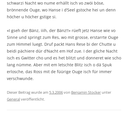
schwarzi Nacht wo nume erhällt isch vo zwöi böse,
brönnende Ouge, wo Hanse i d’Seel gstoche hei un denn
höcher u höcher gstige si.
«I gseh der Bänz, iiih, der Bänz!!» rüeft jetz Hanse wie vo
Sinne und springt zum Res, wo mit grosse, erstarrte Ouge
zum Himmel luegt. Druf packt Hans Rese bi der Chutte u
beidi pächiere dür d’Nacht em Hof zue. I der gliche Nacht
isch es Gwitter cho und es het blitzt und donneret wie scho
lang nümme. Aber mit em letschte Blitz isch o dä Spuk
erlosche, das Ross mit de füürige Ouge isch für immer
verschwunde.
Dieser Beitrag wurde am
5.3.2006
von
Benjamin Stocker
unter
General
veröffentlicht.