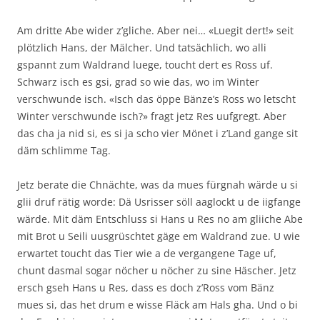
Am dritte Abe wider z’gliche. Aber nei… «Luegit dert!» seit
plötzlich Hans, der Mälcher. Und tatsächlich, wo alli
gspannt zum Waldrand luege, toucht dert es Ross uf.
Schwarz isch es gsi, grad so wie das, wo im Winter
verschwunde isch. «Isch das öppe Bänze’s Ross wo letscht
Winter verschwunde isch?» fragt jetz Res uufgregt. Aber
das cha ja nid si, es si ja scho vier Mönet i z’Land gange sit
däm schlimme Tag.
Jetz berate die Chnächte, was da mues fürgnah wärde u si
glii druf rätig worde: Dä Usrisser söll aaglockt u de iigfange
wärde. Mit däm Entschluss si Hans u Res no am gliiche Abe
mit Brot u Seili uusgrüschtet gäge em Waldrand zue. U wie
erwartet toucht das Tier wie a de vergangene Tage uf,
chunt dasmal sogar nöcher u nöcher zu sine Häscher. Jetz
ersch gseh Hans u Res, dass es doch z’Ross vom Bänz
mues si, das het drum e wisse Fläck am Hals gha. Und o bi