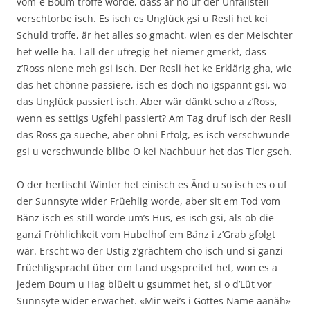
vom-e Boum troffe worde, dass är no uf der Unfallstell
verschtorbe isch. Es isch es Unglück gsi u Resli het kei
Schuld troffe, är het alles so gmacht, wien es der Meischter
het welle ha. I all der ufregig het niemer gmerkt, dass
z’Ross niene meh gsi isch. Der Resli het ke Erklärig gha, wie
das het chönne passiere, isch es doch no igspannt gsi, wo
das Unglück passiert isch. Aber wär dänkt scho a z’Ross,
wenn es settigs Ugfehl passiert? Am Tag druf isch der Resli
das Ross ga sueche, aber ohni Erfolg, es isch verschwunde
gsi u verschwunde blibe O kei Nachbuur het das Tier gseh.
O der hertischt Winter het einisch es Änd u so isch es o uf
der Sunnsyte wider Früehlig worde, aber sit em Tod vom
Bänz isch es still worde um’s Hus, es isch gsi, als ob die
ganzi Fröhlichkeit vom Hubelhof em Bänz i z’Grab gfolgt
wär. Erscht wo der Ustig z’grächtem cho isch und si ganzi
Früehligspracht über em Land usgspreitet het, won es a
jedem Boum u Hag blüeit u gsummet het, si o d’Lüt vor
Sunnsyte wider erwachet. «Mir wei’s i Gottes Name aanäh»