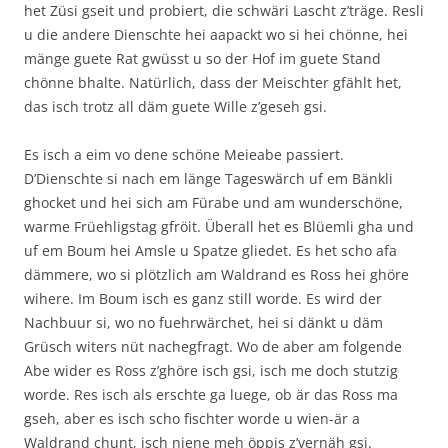
het Züsi gseit und probiert, die schwäri Lascht z’träge. Resli
u die andere Dienschte hei aapackt wo si hei chönne, hei
mänge guete Rat gwüsst u so der Hof im guete Stand
chönne bhalte. Natürlich, dass der Meischter gfählt het,
das isch trotz all däm guete Wille z’geseh gsi.
Es isch a eim vo dene schöne Meieabe passiert.
D’Dienschte si nach em länge Tageswärch uf em Bänkli
ghocket und hei sich am Fürabe und am wunderschöne,
warme Früehligstag gfröit. Überall het es Blüemli gha und
uf em Boum hei Amsle u Spatze gliedet. Es het scho afa
dämmere, wo si plötzlich am Waldrand es Ross hei ghöre
wihere. Im Boum isch es ganz still worde. Es wird der
Nachbuur si, wo no fuehrwärchet, hei si dänkt u däm
Grüsch witers nüt nachegfragt. Wo de aber am folgende
Abe wider es Ross z’ghöre isch gsi, isch me doch stutzig
worde. Res isch als erschte ga luege, ob är das Ross ma
gseh, aber es isch scho fischter worde u wien-är a
Waldrand chunt, isch niene meh öppis z’vernäh gsi.