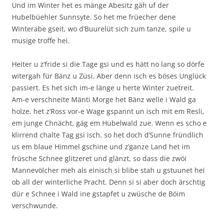
Und im Winter het es mänge Abesitz gäh uf der
Hubelbüehler Sunnsyte. So het me früecher dene
Winterabe gseit, wo d’Buurelüt sich zum tanze, spile u
musige troffe hei.
Heiter u z’fride si die Tage gsi und es hätt no lang so dörfe
witergah für Bänz u Züsi. Aber denn isch es böses Unglück
passiert. Es het sich im-e länge u herte Winter zuetreit.
Am-e verschneite Mänti Morge het Bänz welle i Wald ga
holze, het z’Ross vor-e Wage gspannt un isch mit em Resli,
em junge Chnächt, gäg em Hubelwald zue. Wenn es scho e
klirrend chalte Tag gsi isch, so het doch d’Sunne fründlich
us em blaue Himmel gschine und z’ganze Land het im
früsche Schnee glitzeret und glänzt, so dass die zwöi
Mannevölcher meh als einisch si blibe stah u gstuunet hei
ob all der winterliche Pracht. Denn si si aber doch ärschtig
dür e Schnee i Wald ine gstapfet u zwüsche de Böim
verschwunde.