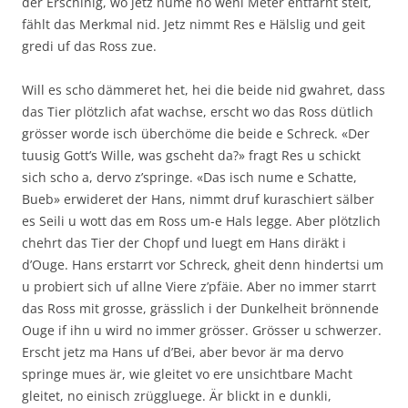
der Erschinig, wo jetz nume no weni Meter entfärnt steit,
fählt das Merkmal nid. Jetz nimmt Res e Hälslig und geit
gredi uf das Ross zue.
Will es scho dämmeret het, hei die beide nid gwahret, dass
das Tier plötzlich afat wachse, erscht wo das Ross dütlich
grösser worde isch überchöme die beide e Schreck. «Der
tuusig Gott’s Wille, was gscheht da?» fragt Res u schickt
sich scho a, dervo z’springe. «Das isch nume e Schatte,
Bueb» erwideret der Hans, nimmt druf kuraschiert sälber
es Seili u wott das em Ross um-e Hals legge. Aber plötzlich
chehrt das Tier der Chopf und luegt em Hans diräkt i
d’Ouge. Hans erstarrt vor Schreck, gheit denn hindertsi um
u probiert sich uf allne Viere z’pfäie. Aber no immer starrt
das Ross mit grosse, grässlich i der Dunkelheit brönnende
Ouge if ihn u wird no immer grösser. Grösser u schwerzer.
Erscht jetz ma Hans uf d’Bei, aber bevor är ma dervo
springe mues är, wie gleitet vo ere unsichtbare Macht
gleitet, no einisch zrüggluege. Är blickt in e dunkli,