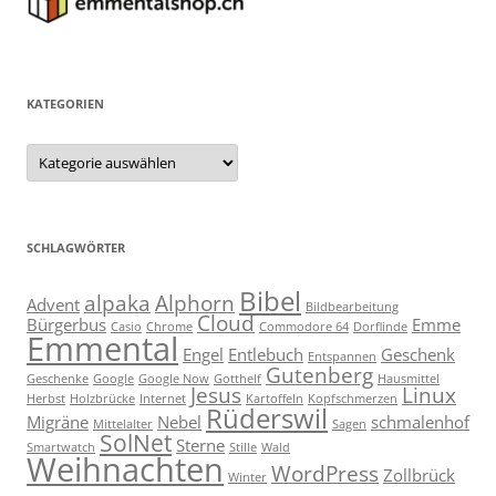
KATEGORIEN
Kategorien
SCHLAGWÖRTER
Bibel
alpaka
Alphorn
Advent
Bildbearbeitung
Cloud
Bürgerbus
Emme
Casio
Chrome
Commodore 64
Dorflinde
Emmental
Engel
Entlebuch
Geschenk
Entspannen
Gutenberg
Geschenke
Google
Google Now
Gotthelf
Hausmittel
Jesus
Linux
Herbst
Holzbrücke
Internet
Kartoffeln
Kopfschmerzen
Rüderswil
Migräne
Nebel
schmalenhof
Mittelalter
Sagen
SolNet
Sterne
Smartwatch
Stille
Wald
Weihnachten
WordPress
Zollbrück
Winter