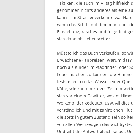
Taktiken, die auch im Alltag hilfreich
genommen nichts anderes als eine au
kann – im Strassenverkehr etwa! Natür
wenn das Schiff, mit dem man über de
Einstellung, rasches und folgerichti
sich dann als Lebensretter.
Müsste ich das Buch verkaufen, so wü
Erwachsene» anpreisen. Warum das? Wei
noch als Kinder im Pfadfinder- oder Sc
Feuer machen zu können, die Himme
feststellen, ob das Wasser einer Quel
Kälte, wie kann in kurzer Zeit ein we
sich vor einem Gewitter, wo am Himme
Wolkenbilder gedeutet, usw. All dies 
verständlich und mit zahlreichen Illust
die stets in gutem Zustand sein sollt
von allen Werkzeugen das wichtigste, 
Und gibt die Antwort gleich selbst: Un