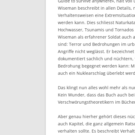
Guide to survive anywhere», hält voll 
Wiseman beschreibt in allen Details, 
Verhaltensweisen eine Extremsituatio
werden kann. Dies schliesst Naturkat
Hochwasser, Tsunamis und Tornados e
Wiseman als erfahrener Soldat auch au
sind: Terror und Bedrohungen im ur
Angriffe nicht weglässt. Er bezeichnet
dokumentiert sachlich und nüchtern, 
Bedrohung begegnet werden kann: Mit
auch ein Nuklearschlag überlebt wer
Das klingt nun alles wohl mehr als nu
Kein Wunder, dass das Buch auch bei
Verschwörungstheoretikern im Bücherr
Aber genau hierher gehört dieses nüc
auch Kapitel, die ganz allgemein Rats
verhalten sollte. Es beschreibt Verh