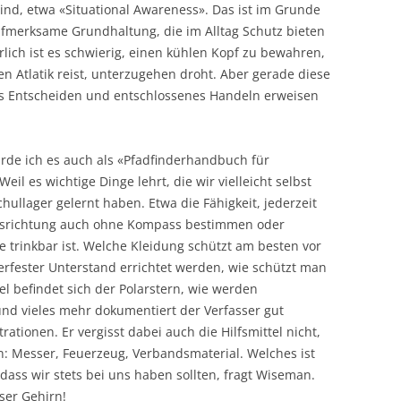
 sind, etwa «Situational Awareness». Das ist im Grunde
fmerksame Grundhaltung, die im Alltag Schutz bieten
lich ist es schwierig, einen kühlen Kopf zu bewahren,
n Atlatik reist, unterzugehen droht. Aber gerade diese
ges Entscheiden und entschlossenes Handeln erweisen
rde ich es auch als «Pfadfinderhandbuch für
l es wichtige Dinge lehrt, die wir vielleicht selbst
hullager gelernt haben. Etwa die Fähigkeit, jederzeit
lsrichtung auch ohne Kompass bestimmen oder
le trinkbar ist. Welche Kleidung schützt am besten vor
tterfester Unterstand errichtet werden, wie schützt man
l befindet sich der Polarstern, wie werden
und vieles mehr dokumentiert der Verfasser gut
rationen. Er vergisst dabei auch die Hilfsmittel nicht,
en: Messer, Feuerzeug, Verbandsmaterial. Welches ist
dass wir stets bei uns haben sollten, fragt Wiseman.
ser Gehirn!