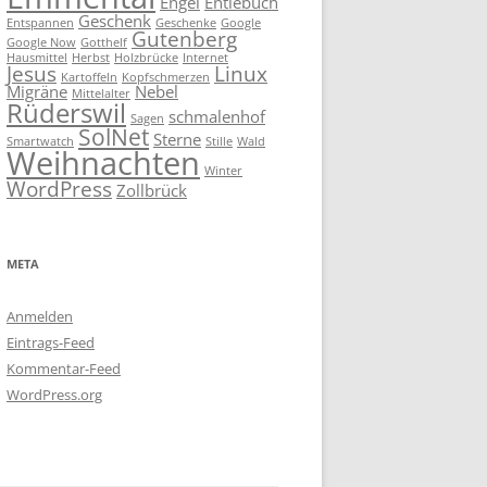
Engel
Entlebuch
Geschenk
Entspannen
Geschenke
Google
Gutenberg
Google Now
Gotthelf
Hausmittel
Herbst
Holzbrücke
Internet
Jesus
Linux
Kartoffeln
Kopfschmerzen
Migräne
Nebel
Mittelalter
Rüderswil
schmalenhof
Sagen
SolNet
Sterne
Smartwatch
Stille
Wald
Weihnachten
Winter
WordPress
Zollbrück
META
Anmelden
Eintrags-Feed
Kommentar-Feed
WordPress.org