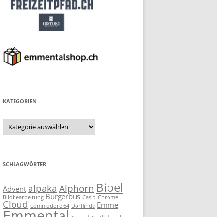
KATEGORIEN
Kategorien
SCHLAGWÖRTER
Bibel
alpaka
Alphorn
Advent
Bürgerbus
Bildbearbeitung
Casio
Chrome
Cloud
Emme
Commodore 64
Dorflinde
Emmental