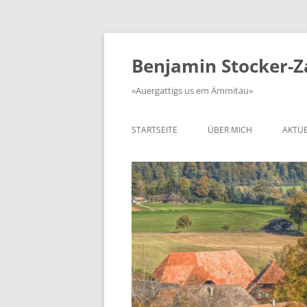
Zum
Inhalt
springen
Benjamin Stocker-
«Auergattigs us em Ämmitau»
STARTSEITE
ÜBER MICH
AKTUE