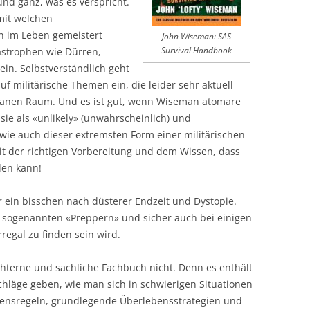
und ganz, was es verspricht.
mit welchen
n im Leben gemeistert
John Wiseman: SAS
astrophen wie Dürren,
Survival Handbook
in. Selbstverständlich geht
f militärische Themen ein, die leider sehr aktuell
banen Raum. Und es ist gut, wenn Wiseman atomare
 sie als «unlikely» (unwahrscheinlich) und
wie auch dieser extremsten Form einer militärischen
 der richtigen Vorbereitung und dem Wissen, dass
den kann!
r ein bisschen nach düsterer Endzeit und Dystopie.
 sogenannten «Preppern» und sicher auch bei einigen
egal zu finden sein wird.
hterne und sachliche Fachbuch nicht. Denn es enthält
chläge geben, wie man sich in schwierigen Situationen
altensregeln, grundlegende Überlebensstrategien und