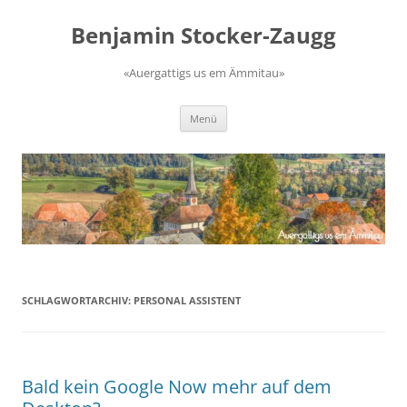
Zum
Inhalt
Benjamin Stocker-Zaugg
springen
«Auergattigs us em Ämmitau»
Menü
SCHLAGWORTARCHIV:
PERSONAL ASSISTENT
Bald kein Google Now mehr auf dem