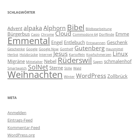
SCHLAGWÖRTER
Bibel
alpaka
Alphorn
Advent
Bildbearbeitung
Cloud
Bürgerbus
Emme
Casio
Chrome
Commodore 64
Dorflinde
Emmental
Engel
Entlebuch
Geschenk
Entspannen
Gutenberg
Geschenke
Google
Google Now
Gotthelf
Hausmittel
Jesus
Linux
Herbst
Holzbrücke
Internet
Kartoffeln
Kopfschmerzen
Rüderswil
Migräne
Nebel
schmalenhof
Mittelalter
Sagen
SolNet
Sterne
Smartwatch
Stille
Wald
Weihnachten
WordPress
Zollbrück
Winter
META
Anmelden
Eintrags-Feed
Kommentar-Feed
WordPress.org