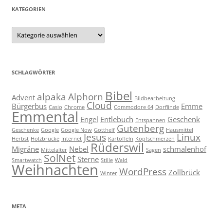
KATEGORIEN
Kategorien
SCHLAGWÖRTER
Bibel
alpaka
Alphorn
Advent
Bildbearbeitung
Cloud
Bürgerbus
Emme
Casio
Chrome
Commodore 64
Dorflinde
Emmental
Engel
Entlebuch
Geschenk
Entspannen
Gutenberg
Geschenke
Google
Google Now
Gotthelf
Hausmittel
Jesus
Linux
Herbst
Holzbrücke
Internet
Kartoffeln
Kopfschmerzen
Rüderswil
Migräne
Nebel
schmalenhof
Mittelalter
Sagen
SolNet
Sterne
Smartwatch
Stille
Wald
Weihnachten
WordPress
Zollbrück
Winter
META