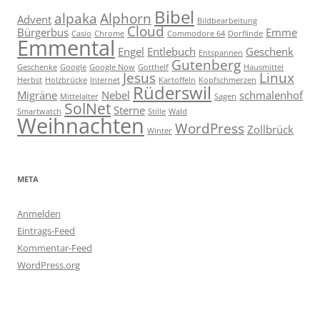
Bibel
alpaka
Alphorn
Advent
Bildbearbeitung
Cloud
Bürgerbus
Emme
Casio
Chrome
Commodore 64
Dorflinde
Emmental
Engel
Entlebuch
Geschenk
Entspannen
Gutenberg
Geschenke
Google
Google Now
Gotthelf
Hausmittel
Jesus
Linux
Herbst
Holzbrücke
Internet
Kartoffeln
Kopfschmerzen
Rüderswil
Migräne
Nebel
schmalenhof
Mittelalter
Sagen
SolNet
Sterne
Smartwatch
Stille
Wald
Weihnachten
WordPress
Zollbrück
Winter
META
Anmelden
Eintrags-Feed
Kommentar-Feed
WordPress.org