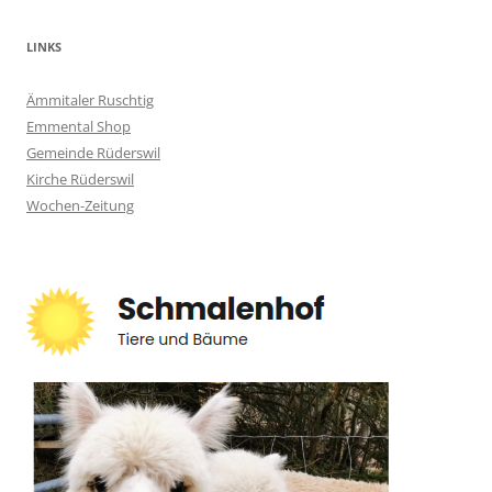
LINKS
Ämmitaler Ruschtig
Emmental Shop
Gemeinde Rüderswil
Kirche Rüderswil
Wochen-Zeitung