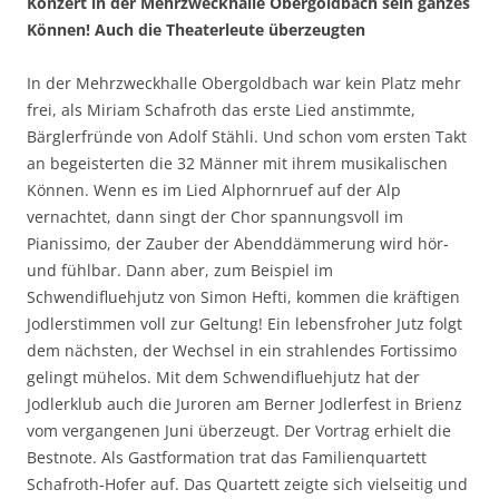
Konzert in der Mehrzweckhalle Obergoldbach sein ganzes
Können! Auch die Theaterleute überzeugten
In der Mehrzweckhalle Obergoldbach war kein Platz mehr
frei, als Miriam Schafroth das erste Lied anstimmte,
Bärglerfründe von Adolf Stähli. Und schon vom ersten Takt
an begeisterten die 32 Männer mit ihrem musikalischen
Können. Wenn es im Lied Alphornruef auf der Alp
vernachtet, dann singt der Chor spannungsvoll im
Pianissimo, der Zauber der Abenddämmerung wird hör-
und fühlbar. Dann aber, zum Beispiel im
Schwendifluehjutz von Simon Hefti, kommen die kräftigen
Jodlerstimmen voll zur Geltung! Ein lebensfroher Jutz folgt
dem nächsten, der Wechsel in ein strahlendes Fortissimo
gelingt mühelos. Mit dem Schwendifluehjutz hat der
Jodlerklub auch die Juroren am Berner Jodlerfest in Brienz
vom vergangenen Juni überzeugt. Der Vortrag erhielt die
Bestnote. Als Gastformation trat das Familienquartett
Schafroth-Hofer auf. Das Quartett zeigte sich vielseitig und