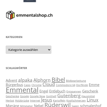
KATEGORIEN
Kategorien
SCHLAGWÖRTER
Bibel
alpaka
Alphorn
Advent
Bildbearbeitung
Cloud
Bürgerbus
Emme
Casio
Chrome
Commodore 64
Dorflinde
Emmental
Engel
Entlebuch
Geschenk
Entspannen
Gutenberg
Geschenke
Google
Google Now
Gotthelf
Hausmittel
Jesus
Linux
Herbst
Holzbrücke
Internet
Kartoffeln
Kopfschmerzen
Rüderswil
Migräne
Nebel
schmalenhof
Mittelalter
Sagen