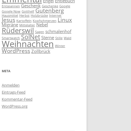
Engel
Entlebuch
Geschenk
Entspannen
Geschenke
Google
Gutenberg
Google Now
Gotthelf
Hausmittel
Herbst
Holzbrücke
Internet
Jesus
Linux
Kartoffeln
Kopfschmerzen
Migräne
Nebel
Mittelalter
Rüderswil
schmalenhof
Sagen
SolNet
Sterne
Smartwatch
Stille
Wald
Weihnachten
Winter
WordPress
Zollbrück
META
Anmelden
Eintrags-Feed
Kommentar-Feed
WordPress.org