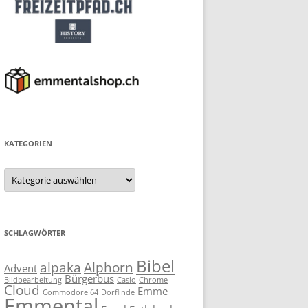
KATEGORIEN
Kategorien
SCHLAGWÖRTER
Bibel
alpaka
Alphorn
Advent
Bürgerbus
Bildbearbeitung
Casio
Chrome
Cloud
Emme
Commodore 64
Dorflinde
Emmental