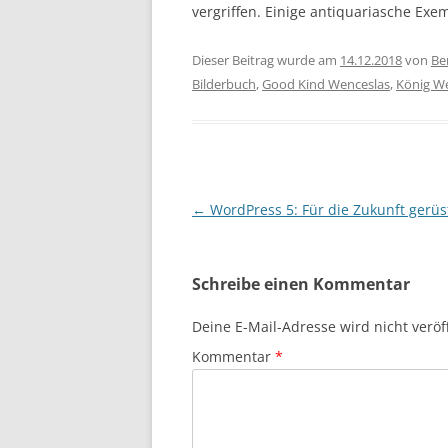
vergriffen. Einige antiquariasche Exe
Dieser Beitrag wurde am
14.12.2018
von
Be
Bilderbuch
,
Good Kind Wenceslas
,
König We
Beitragsnavigation
←
WordPress 5: Für die Zukunft gerüs
Schreibe einen Kommentar
Deine E-Mail-Adresse wird nicht veröff
Kommentar
*