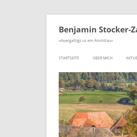
Zum
Inhalt
springen
Benjamin Stocker-
«Auergattigs us em Ämmitau»
STARTSEITE
ÜBER MICH
AKTUE