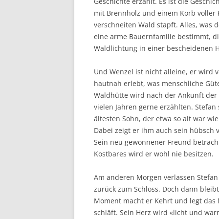
Geschichte erzählt. Es ist die Geschi
mit Brennholz und einem Korb voller 
verschneiten Wald stapft. Alles, was de
eine arme Bauernfamilie bestimmt, di
Waldlichtung in einer bescheidenen H
Und Wenzel ist nicht alleine, er wird
hautnah erlebt, was menschliche Güt
Waldhütte wird nach der Ankunft der 
vielen Jahren gerne erzählten. Stefan
ältesten Sohn, der etwa so alt war wi
Dabei zeigt er ihm auch sein hübsch v
Sein neu gewonnener Freund betracht
Kostbares wird er wohl nie besitzen.
Am anderen Morgen verlassen Stefan
zurück zum Schloss. Doch dann bleibt
Moment macht er Kehrt und legt das M
schläft. Sein Herz wird «licht und war