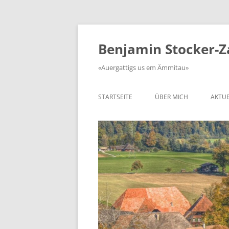
Zum
Inhalt
springen
Benjamin Stocker-
«Auergattigs us em Ämmitau»
STARTSEITE
ÜBER MICH
AKTUE