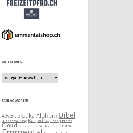
KATEGORIEN
Kategorien
SCHLAGWÖRTER
Bibel
alpaka
Alphorn
Advent
Bürgerbus
Bildbearbeitung
Casio
Chrome
Cloud
Emme
Commodore 64
Dorflinde
Emmental