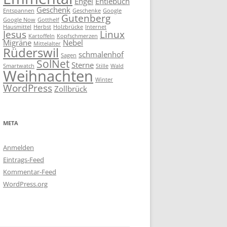
Engel
Entlebuch
Geschenk
Entspannen
Geschenke
Google
Gutenberg
Google Now
Gotthelf
Hausmittel
Herbst
Holzbrücke
Internet
Jesus
Linux
Kartoffeln
Kopfschmerzen
Migräne
Nebel
Mittelalter
Rüderswil
schmalenhof
Sagen
SolNet
Sterne
Smartwatch
Stille
Wald
Weihnachten
Winter
WordPress
Zollbrück
META
Anmelden
Eintrags-Feed
Kommentar-Feed
WordPress.org