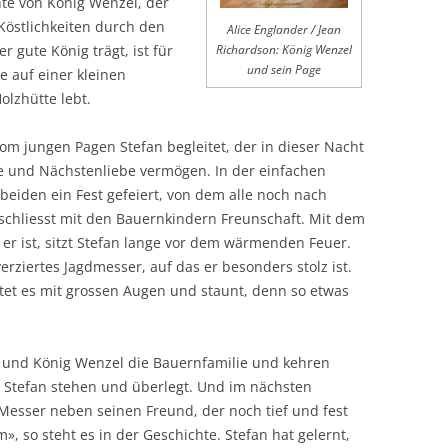
chte von König Wenzel, der
Köstlichkeiten durch den
Alice Englander / Jean
r gute König trägt, ist für
Richardson: König Wenzel
und sein Page
e auf einer kleinen
olzhütte lebt.
 vom jungen Pagen Stefan begleitet, der in dieser Nacht
e und Nächstenliebe vermögen. In der einfachen
beiden ein Fest gefeiert, von dem alle noch nach
 schliesst mit den Bauernkindern Freunschaft. Mit dem
e er ist, sitzt Stefan lange vor dem wärmenden Feuer.
erziertes Jagdmesser, auf das er besonders stolz ist.
et es mit grossen Augen und staunt, denn so etwas
 und König Wenzel die Bauernfamilie und kehren
 Stefan stehen und überlegt. Und im nächsten
esser neben seinen Freund, der noch tief und fest
m», so steht es in der Geschichte. Stefan hat gelernt,