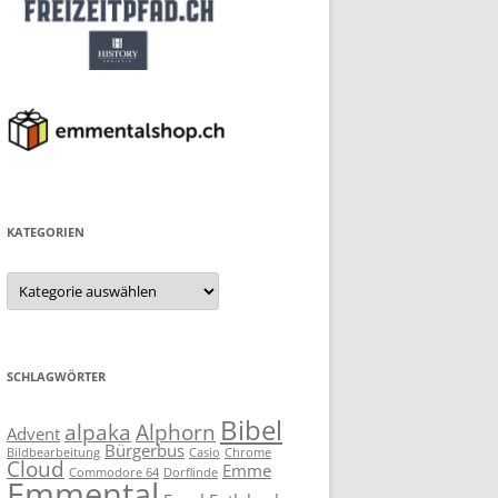
KATEGORIEN
Kategorien
SCHLAGWÖRTER
Bibel
alpaka
Alphorn
Advent
Bürgerbus
Bildbearbeitung
Casio
Chrome
Cloud
Emme
Commodore 64
Dorflinde
Emmental