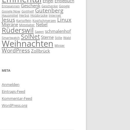
Engel
Entlebuch
Geschenk
Entspannen
Geschenke
Google
Gutenberg
Google Now
Gotthelf
Hausmittel
Herbst
Holzbrücke
Internet
Jesus
Linux
Kartoffeln
Kopfschmerzen
Migräne
Nebel
Mittelalter
Rüderswil
schmalenhof
Sagen
SolNet
Sterne
Smartwatch
Stille
Wald
Weihnachten
Winter
WordPress
Zollbrück
META
Anmelden
Eintrags-Feed
Kommentar-Feed
WordPress.org