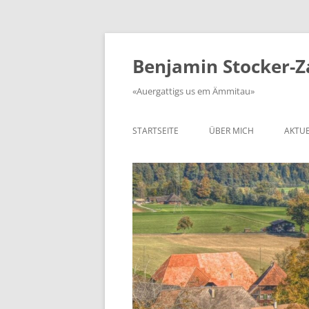
Zum
Inhalt
springen
Benjamin Stocker-
«Auergattigs us em Ämmitau»
STARTSEITE
ÜBER MICH
AKTUE