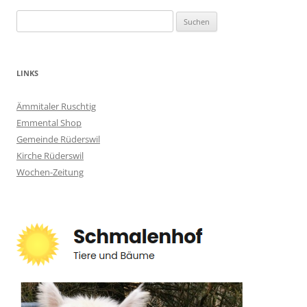
Suchen
nach:
LINKS
Ämmitaler Ruschtig
Emmental Shop
Gemeinde Rüderswil
Kirche Rüderswil
Wochen-Zeitung