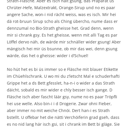
Strath-Fläsche. Aber es isch halt gsung, das Präparat us
Chrüter-Hefe, Malzextrakt, Orange-Sirup und no es paar
angere Sache, won-i nid rächt weiss, was es isch. Mir hei
dä rot-bruun Sirup scho als Ching übercho, nume dass er
dennzumal no Bio-Strath gheisse het. Grad denn, wenn
mir si chrank gsy. Es het gheisse, wenn mit alli Tag es par
Löffel dervo näh, de wärde mir schnäller wider gsung! Aber
mängisch hei mir üs bsunne, ob mir das wei, denn gsung
wärde, das het o gheisse: wider i d’Schuel!
No hüt het es bi üs immer so e Fläsche mit blauer Etikette
im Chüehlschrank. U wo mi du z’letscht Mal e schuderhafti
Grippe het a ds Bett gfesslet, ha-n-i o wider a das Strath
däicht, sobald es mir wider e chly besser isch gange. D
Fläsche isch aber fascht läär gsy, nume no es paar Tröpfli
hei use welle. Also bin-i i d Drogerie. Zwar ohni Fieber,
aber immer no mit weiche Chnöi. Dert han-i es Strath
bstellt. U offebar het die nätti Verchöiferin grad gseh, dass
es no nid lang här isch gsi, sit i chrank im Bett bi gläge. Sie