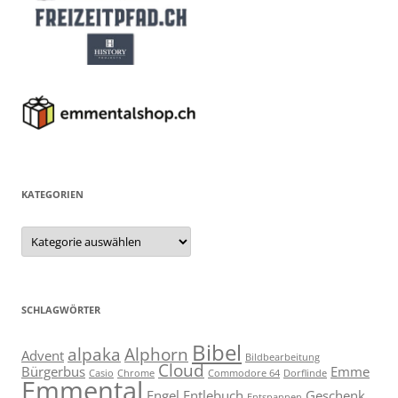
KATEGORIEN
Kategorien
SCHLAGWÖRTER
Bibel
alpaka
Alphorn
Advent
Bildbearbeitung
Cloud
Bürgerbus
Emme
Casio
Chrome
Commodore 64
Dorflinde
Emmental
Engel
Entlebuch
Geschenk
Entspannen