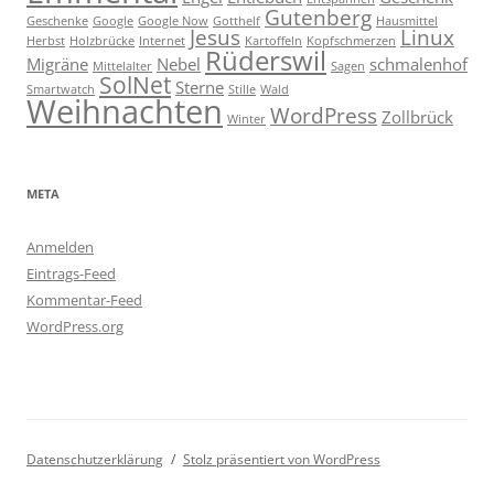
Gutenberg
Geschenke
Google
Google Now
Gotthelf
Hausmittel
Jesus
Linux
Herbst
Holzbrücke
Internet
Kartoffeln
Kopfschmerzen
Rüderswil
Migräne
Nebel
schmalenhof
Mittelalter
Sagen
SolNet
Sterne
Smartwatch
Stille
Wald
Weihnachten
WordPress
Zollbrück
Winter
META
Anmelden
Eintrags-Feed
Kommentar-Feed
WordPress.org
Datenschutzerklärung
Stolz präsentiert von WordPress