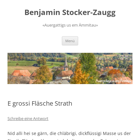
Zum
Inhalt
Benjamin Stocker-Zaugg
springen
«Auergattigs us em Ämmitau»
Menü
E grossi Fläsche Strath
Schreibe eine Antwort
Nid alli hei se gärn, die chläbrigi, dickflüssigi Masse us der