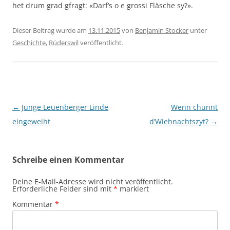
het drum grad gfragt: «Darf’s o e grossi Fläsche sy?».
Dieser Beitrag wurde am
13.11.2015
von
Benjamin Stocker
unter
Geschichte
,
Rüderswil
veröffentlicht.
Beitragsnavigation
←
Junge Leuenberger Linde
Wenn chunnt
eingeweiht
d’Wiehnachtszyt?
→
Schreibe einen Kommentar
Deine E-Mail-Adresse wird nicht veröffentlicht.
Erforderliche Felder sind mit
*
markiert
Kommentar
*