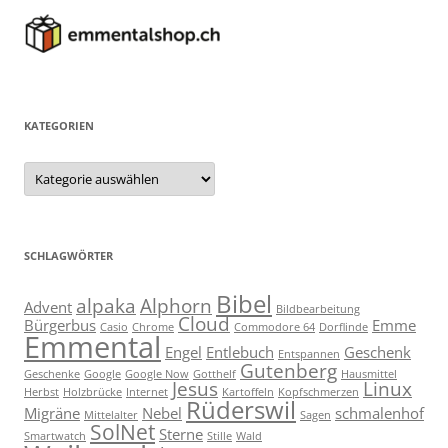
KATEGORIEN
Kategorien
SCHLAGWÖRTER
Bibel
alpaka
Alphorn
Advent
Bildbearbeitung
Cloud
Bürgerbus
Emme
Casio
Chrome
Commodore 64
Dorflinde
Emmental
Engel
Entlebuch
Geschenk
Entspannen
Gutenberg
Geschenke
Google
Google Now
Gotthelf
Hausmittel
Jesus
Linux
Herbst
Holzbrücke
Internet
Kartoffeln
Kopfschmerzen
Rüderswil
Migräne
Nebel
schmalenhof
Mittelalter
Sagen
SolNet
Sterne
Smartwatch
Stille
Wald