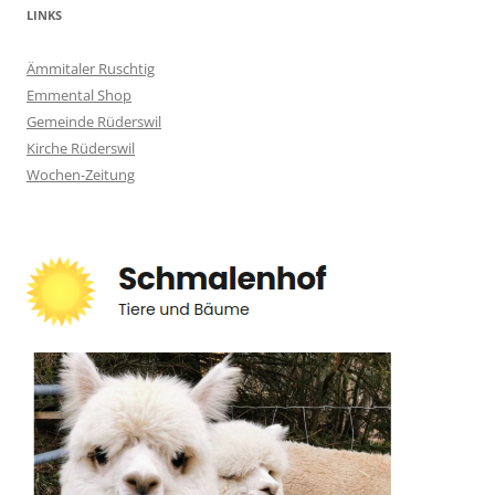
LINKS
Ämmitaler Ruschtig
Emmental Shop
Gemeinde Rüderswil
Kirche Rüderswil
Wochen-Zeitung