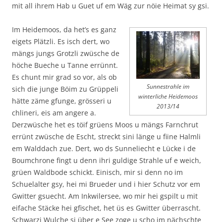
mit all ihrem Hab u Guet uf em Wäg zur nöie Heimat sy gsi.
Im Heidemoos, da het’s es ganz
eigets Plätzli. Es isch dert, wo
mängs jungs Grotzli zwüsche de
höche Bueche u Tanne errünnt.
Es chunt mir grad so vor, als ob
Sunnestrahle im
sich die junge Böim zu Grüppeli
winterliche Heidemoos
hätte zäme gfunge, grösseri u
2013/14
chlineri, eis am angere a.
Derzwüsche het es töif grüens Moos u mängs Farnchrut
errünt zwüsche de Escht, streckt sini länge u fiine Halmli
em Walddach zue. Dert, wo ds Sunneliecht e Lücke i de
Boumchrone fingt u denn ihri guldige Strahle uf e weich,
grüen Waldbode schickt. Einisch, mir si denn no im
Schuelalter gsy, hei mi Brueder und i hier Schutz vor em
Gwitter gsuecht. Am Inkwilersee, wo mir hei gspilt u mit
eifache Stäcke hei gfischet, het üs es Gwitter überrascht.
Schwarzi Wulche si über e See zoge u scho im nächschte