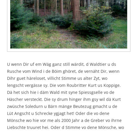
U wenn Dir uf em Wäg ganz still wärdit, d Waldtier u ds
Rusche vom Wind i de Böim ghöret, de vernäht Dir, wenn
Dihr guet häreloset, villicht Stimme us alter Zyt, wo
lengscht vergässe sy. Die vom Roubritter Kurt us Koppige.
Dä het sich hie i däm Wald mit syne Spiessgselle vo de
Häscher versteckt. Die sy drum hinger ihm gsy wil dä Kurt
zwüsche Soledurn u Bärn mänge Beutezug gmacht u de
Lüt Angscht u Schrecke ygjagt het! Oder die vo dene
Mönsche wo hie vor me als 2000 Jahr a de Greber vo ihrne
Liebschte truuret hei. Oder d Stimme vo dene Mönsche, wo