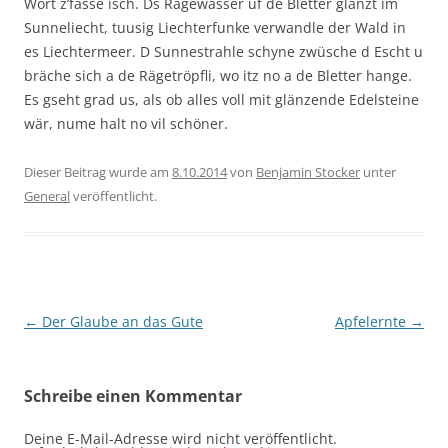
Wort z’fasse isch. Ds Rägewasser uf de Bletter glänzt im
Sunneliecht, tuusig Liechterfunke verwandle der Wald in
es Liechtermeer. D Sunnestrahle schyne zwüsche d Escht u
bräche sich a de Rägetröpfli, wo itz no a de Bletter hange.
Es gseht grad us, als ob alles voll mit glänzende Edelsteine
wär, nume halt no vil schöner.
Dieser Beitrag wurde am
8.10.2014
von
Benjamin Stocker
unter
General
veröffentlicht.
Beitragsnavigation
←
Der Glaube an das Gute
Apfelernte
→
Schreibe einen Kommentar
Deine E-Mail-Adresse wird nicht veröffentlicht.