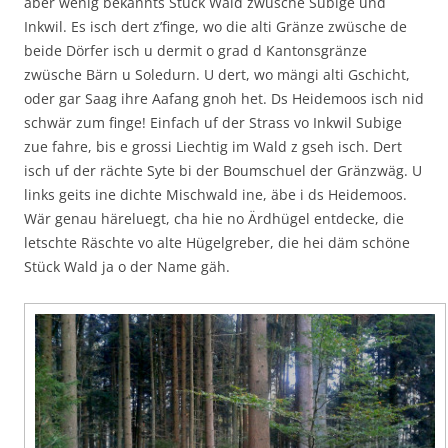
aber wenig bekannts Stück Wald zwüsche Subige und
Inkwil. Es isch dert z’finge, wo die alti Gränze zwüsche de
beide Dörfer isch u dermit o grad d Kantonsgränze
zwüsche Bärn u Soledurn. U dert, wo mängi alti Gschicht,
oder gar Saag ihre Aafang gnoh het. Ds Heidemoos isch nid
schwär zum finge! Einfach uf der Strass vo Inkwil Subige
zue fahre, bis e grossi Liechtig im Wald z gseh isch. Dert
isch uf der rächte Syte bi der Boumschuel der Gränzwäg. U
links geits ine dichte Mischwald ine, äbe i ds Heidemoos.
Wär genau häreluegt, cha hie no Ärdhügel entdecke, die
letschte Räschte vo alte Hügelgreber, die hei däm schöne
Stück Wald ja o der Name gäh.