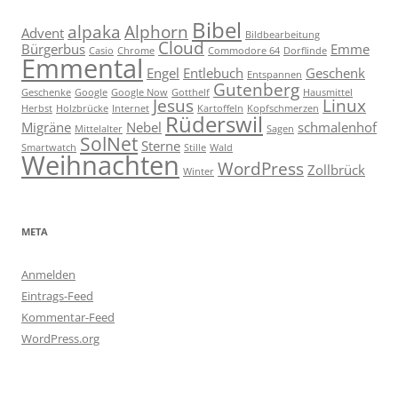
Bibel
alpaka
Alphorn
Advent
Bildbearbeitung
Cloud
Bürgerbus
Emme
Casio
Chrome
Commodore 64
Dorflinde
Emmental
Engel
Entlebuch
Geschenk
Entspannen
Gutenberg
Geschenke
Google
Google Now
Gotthelf
Hausmittel
Jesus
Linux
Herbst
Holzbrücke
Internet
Kartoffeln
Kopfschmerzen
Rüderswil
Migräne
Nebel
schmalenhof
Mittelalter
Sagen
SolNet
Sterne
Smartwatch
Stille
Wald
Weihnachten
WordPress
Zollbrück
Winter
META
Anmelden
Eintrags-Feed
Kommentar-Feed
WordPress.org