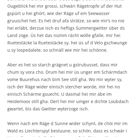
Ougeblick hei mir grossi, schwäri Rägetropfe uf der Hut
gspürt u hei ghört, wie der Räge uf em Seewasser
gruuschet het. Es het druf afa strätze, so wie mir’s no nie
hei erläbt, derzue isch es heftigs Summergwitter über ds
Land zoge. Üs het das nümm rächt wölle gfalle, mir hei
Ruetestäcke la Ruetestäcke sy, hei üs uf d Velo gschwunge
u sy lospedalete, so schnäll wie mir hei schönne.
Aber es het so starch grägnet u gstrubusset, dass mir
chum sy vora cho. Drum hei mir üs unger em Schärmdach
vome Buurehus nach bim See still gha. Wo mir wyter sy,
isch der Räge wider einisch stercher worde, mir hei no
einisch Schärme gsuecht. U dasmal hei mir äbe im
Heidemoos still gha. Dert hei mir umger e dichte Loubdach
gwartet, bis das Gwitter wyterzoge isch.
Wenn nach em Räge d Sunne wider schynt, de chöi mir im
Wald es Liechterspyl bestuune, so schön, dass es schwär i