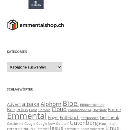
KATEGORIEN
Kategorien
SCHLAGWÖRTER
Bibel
alpaka
Alphorn
Advent
Bildbearbeitung
Cloud
Bürgerbus
Emme
Casio
Chrome
Commodore 64
Dorflinde
Emmental
Engel
Entlebuch
Geschenk
Entspannen
Gutenberg
Geschenke
Google
Google Now
Gotthelf
Hausmittel
Jesus
Linux
Herbst
Holzbrücke
Internet
Kartoffeln
Kopfschmerzen