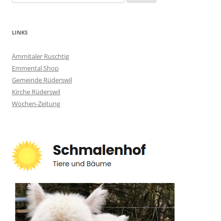
nach:
LINKS
Ämmitaler Ruschtig
Emmental Shop
Gemeinde Rüderswil
Kirche Rüderswil
Wochen-Zeitung