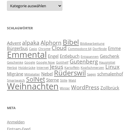
Kategorien
SCHLAGWÖRTER
Bibel
alpaka
Alphorn
Advent
Bildbearbeitung
Cloud
Bürgerbus
Emme
Casio
Chrome
Commodore 64
Dorflinde
Emmental
Engel
Entlebuch
Geschenk
Entspannen
Gutenberg
Geschenke
Google
Google Now
Gotthelf
Hausmittel
Jesus
Linux
Herbst
Holzbrücke
Internet
Kartoffeln
Kopfschmerzen
Rüderswil
Migräne
Nebel
schmalenhof
Mittelalter
Sagen
SolNet
Sterne
Smartwatch
Stille
Wald
Weihnachten
WordPress
Zollbrück
Winter
META
Anmelden
Eintrags-Feed