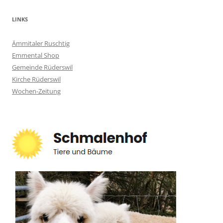
LINKS
Ämmitaler Ruschtig
Emmental Shop
Gemeinde Rüderswil
Kirche Rüderswil
Wochen-Zeitung