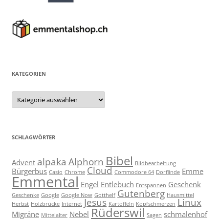
KATEGORIEN
Kategorien
SCHLAGWÖRTER
Bibel
alpaka
Alphorn
Advent
Bildbearbeitung
Cloud
Bürgerbus
Emme
Casio
Chrome
Commodore 64
Dorflinde
Emmental
Engel
Entlebuch
Geschenk
Entspannen
Gutenberg
Geschenke
Google
Google Now
Gotthelf
Hausmittel
Jesus
Linux
Herbst
Holzbrücke
Internet
Kartoffeln
Kopfschmerzen
Rüderswil
Migräne
Nebel
schmalenhof
Mittelalter
Sagen