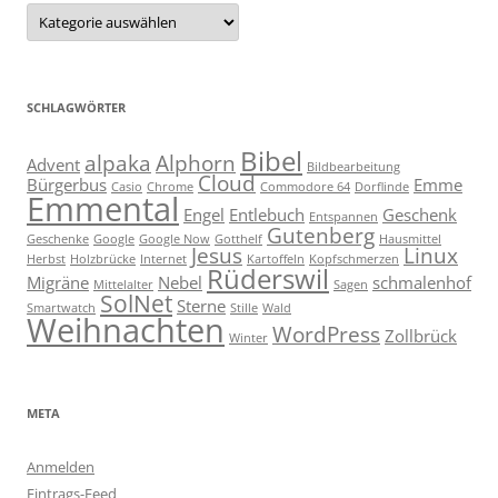
Kategorien
SCHLAGWÖRTER
Bibel
alpaka
Alphorn
Advent
Bildbearbeitung
Cloud
Bürgerbus
Emme
Casio
Chrome
Commodore 64
Dorflinde
Emmental
Engel
Entlebuch
Geschenk
Entspannen
Gutenberg
Geschenke
Google
Google Now
Gotthelf
Hausmittel
Jesus
Linux
Herbst
Holzbrücke
Internet
Kartoffeln
Kopfschmerzen
Rüderswil
Migräne
Nebel
schmalenhof
Mittelalter
Sagen
SolNet
Sterne
Smartwatch
Stille
Wald
Weihnachten
WordPress
Zollbrück
Winter
META
Anmelden
Eintrags-Feed