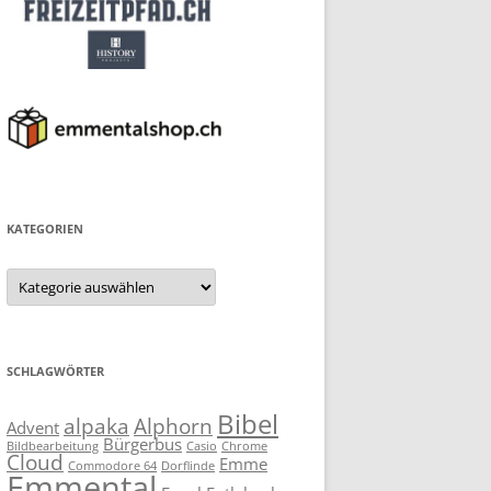
KATEGORIEN
Kategorien
SCHLAGWÖRTER
Bibel
alpaka
Alphorn
Advent
Bürgerbus
Bildbearbeitung
Casio
Chrome
Cloud
Emme
Commodore 64
Dorflinde
Emmental