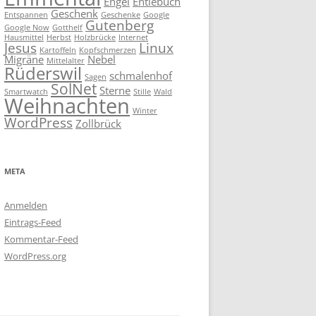
Engel
Entlebuch
Geschenk
Entspannen
Geschenke
Google
Gutenberg
Google Now
Gotthelf
Hausmittel
Herbst
Holzbrücke
Internet
Jesus
Linux
Kartoffeln
Kopfschmerzen
Migräne
Nebel
Mittelalter
Rüderswil
schmalenhof
Sagen
SolNet
Sterne
Smartwatch
Stille
Wald
Weihnachten
Winter
WordPress
Zollbrück
META
Anmelden
Eintrags-Feed
Kommentar-Feed
WordPress.org