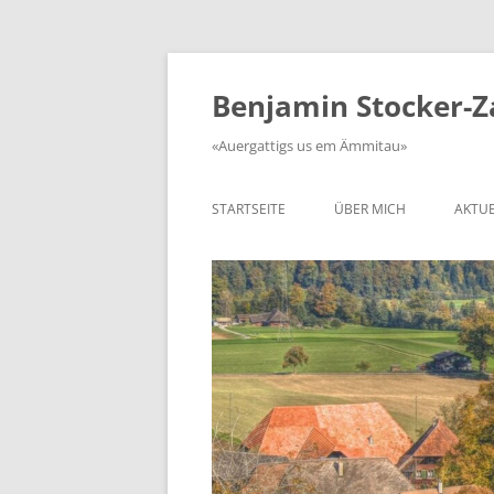
Zum
Inhalt
springen
Benjamin Stocker-
«Auergattigs us em Ämmitau»
STARTSEITE
ÜBER MICH
AKTUE