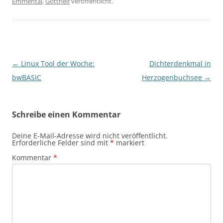
Emmental
,
Gotthelf
veröffentlicht.
Beitragsnavigation
←
Linux Tool der Woche:
Dichterdenkmal in
bwBASIC
Herzogenbuchsee
→
Schreibe einen Kommentar
Deine E-Mail-Adresse wird nicht veröffentlicht.
Erforderliche Felder sind mit
*
markiert
Kommentar
*