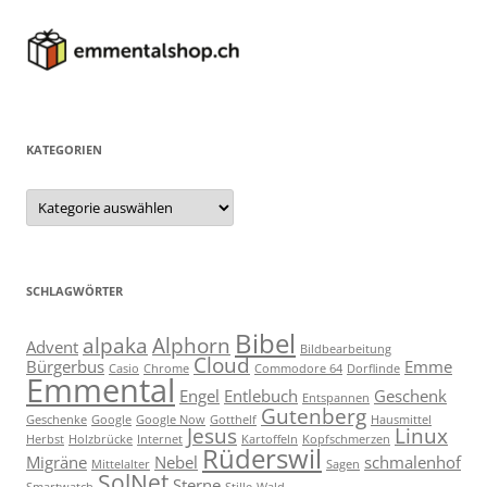
KATEGORIEN
Kategorien
SCHLAGWÖRTER
Bibel
alpaka
Alphorn
Advent
Bildbearbeitung
Cloud
Bürgerbus
Emme
Casio
Chrome
Commodore 64
Dorflinde
Emmental
Engel
Entlebuch
Geschenk
Entspannen
Gutenberg
Geschenke
Google
Google Now
Gotthelf
Hausmittel
Jesus
Linux
Herbst
Holzbrücke
Internet
Kartoffeln
Kopfschmerzen
Rüderswil
Migräne
Nebel
schmalenhof
Mittelalter
Sagen
SolNet
Sterne
Smartwatch
Stille
Wald