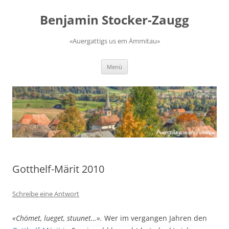
Zum
Inhalt
Benjamin Stocker-Zaugg
springen
«Auergattigs us em Ämmitau»
Menü
Gotthelf-Märit 2010
Schreibe eine Antwort
«Chömet, lueget, stuunet…».
Wer im vergangen Jahren den