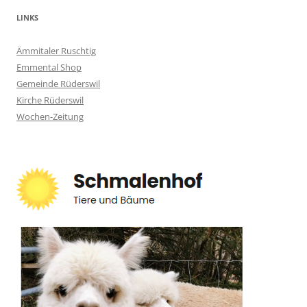
LINKS
Ämmitaler Ruschtig
Emmental Shop
Gemeinde Rüderswil
Kirche Rüderswil
Wochen-Zeitung