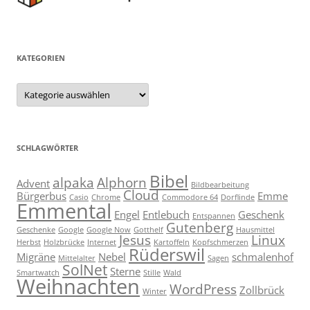
KATEGORIEN
Kategorien
SCHLAGWÖRTER
Bibel
alpaka
Alphorn
Advent
Bildbearbeitung
Cloud
Bürgerbus
Emme
Casio
Chrome
Commodore 64
Dorflinde
Emmental
Engel
Entlebuch
Geschenk
Entspannen
Gutenberg
Geschenke
Google
Google Now
Gotthelf
Hausmittel
Jesus
Linux
Herbst
Holzbrücke
Internet
Kartoffeln
Kopfschmerzen
Rüderswil
Migräne
Nebel
schmalenhof
Mittelalter
Sagen
SolNet
Sterne
Smartwatch
Stille
Wald
Weihnachten
WordPress
Zollbrück
Winter