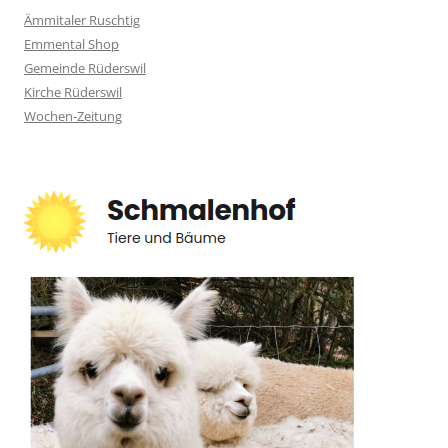
Ämmitaler Ruschtig
Emmental Shop
Gemeinde Rüderswil
Kirche Rüderswil
Wochen-Zeitung