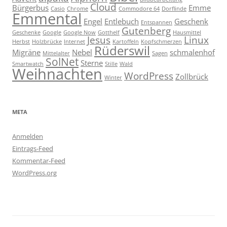
Cloud
Bürgerbus
Emme
Casio
Chrome
Commodore 64
Dorflinde
Emmental
Engel
Entlebuch
Geschenk
Entspannen
Gutenberg
Geschenke
Google
Google Now
Gotthelf
Hausmittel
Jesus
Linux
Herbst
Holzbrücke
Internet
Kartoffeln
Kopfschmerzen
Rüderswil
Migräne
Nebel
schmalenhof
Mittelalter
Sagen
SolNet
Sterne
Smartwatch
Stille
Wald
Weihnachten
WordPress
Zollbrück
Winter
META
Anmelden
Eintrags-Feed
Kommentar-Feed
WordPress.org