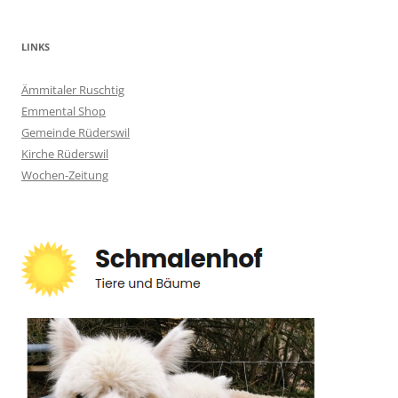
LINKS
Ämmitaler Ruschtig
Emmental Shop
Gemeinde Rüderswil
Kirche Rüderswil
Wochen-Zeitung