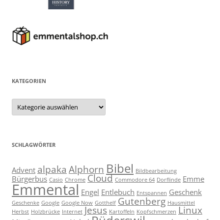
KATEGORIEN
Kategorien
SCHLAGWÖRTER
Bibel
alpaka
Alphorn
Advent
Bildbearbeitung
Cloud
Bürgerbus
Emme
Casio
Chrome
Commodore 64
Dorflinde
Emmental
Engel
Entlebuch
Geschenk
Entspannen
Gutenberg
Geschenke
Google
Google Now
Gotthelf
Hausmittel
Jesus
Linux
Herbst
Holzbrücke
Internet
Kartoffeln
Kopfschmerzen