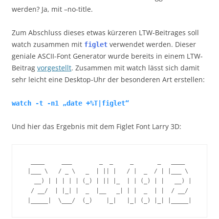
werden? Ja, mit
–no-title
.
Zum Abschluss dieses etwas kürzeren LTW-Beitrages soll
watch zusammen mit
verwendet werden. Dieser
figlet
geniale ASCII-Font Generator wurde bereits in einem LTW-
Beitrag
vorgestellt
. Zusammen mit watch lässt sich damit
sehr leicht eine Desktop-Uhr der besonderen Art erstellen:
watch -t -n1 „date +%T|figlet“
Und hier das Ergebnis mit dem Figlet Font Larry 3D:
  ____     ___        _  _     _       _   ____  

 |___ \   / _ \   _  | || |   / |  _  / | |___ \ 

   __) | | | | | (_) | || |_  | | (_) | |   __) |

  / __/  | |_| |  _  |__   _| | |  _  | |  / __/ 
