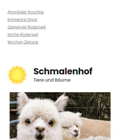
Ämmitaler Ruschtig
Emmental Shop
Gemeinde Rüderswil
Kirche Rüderswil
Wochen-Zeitung