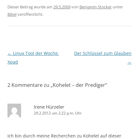
Dieser Beitrag wurde am
29.5.2009
von
Benjamin Stocker
unter
Bibel
veröffentlicht.
Beitragsnavigation
←
Linux Tool der Woche:
Der Schlüssel zum Glauben
Xpad
→
2 Kommentare zu „
Kohelet – der Prediger
“
Irene Hürzeler
29.2.2012 um 2:22 p.m. Uhr
Ich bin durch meine Recherchen zu Kohelet auf dieser