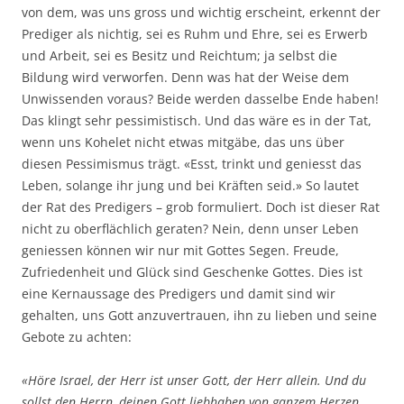
von dem, was uns gross und wichtig erscheint, erkennt der
Prediger als nichtig, sei es Ruhm und Ehre, sei es Erwerb
und Arbeit, sei es Besitz und Reichtum; ja selbst die
Bildung wird verworfen. Denn was hat der Weise dem
Unwissenden voraus? Beide werden dasselbe Ende haben!
Das klingt sehr pessimistisch. Und das wäre es in der Tat,
wenn uns Kohelet nicht etwas mitgäbe, das uns über
diesen Pessimismus trägt. «Esst, trinkt und geniesst das
Leben, solange ihr jung und bei Kräften seid.» So lautet
der Rat des Predigers – grob formuliert. Doch ist dieser Rat
nicht zu oberflächlich geraten? Nein, denn unser Leben
geniessen können wir nur mit Gottes Segen. Freude,
Zufriedenheit und Glück sind Geschenke Gottes. Dies ist
eine Kernaussage des Predigers und damit sind wir
gehalten, uns Gott anzuvertrauen, ihn zu lieben und seine
Gebote zu achten:
«Höre Israel, der Herr ist unser Gott, der Herr allein. Und du
sollst den Herrn, deinen Gott liebhaben von ganzem Herzen,