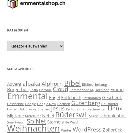
KATEGORIEN
Kategorien
SCHLAGWÖRTER
Bibel
alpaka
Alphorn
Advent
Bildbearbeitung
Cloud
Bürgerbus
Emme
Casio
Chrome
Commodore 64
Dorflinde
Emmental
Engel
Entlebuch
Geschenk
Entspannen
Gutenberg
Geschenke
Google
Google Now
Gotthelf
Hausmittel
Jesus
Linux
Herbst
Holzbrücke
Internet
Kartoffeln
Kopfschmerzen
Rüderswil
Migräne
Nebel
schmalenhof
Mittelalter
Sagen
SolNet
Sterne
Smartwatch
Stille
Wald
Weihnachten
WordPress
Zollbrück
Winter