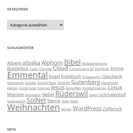
KATEGORIEN
Kategorien
SCHLAGWÖRTER
Bibel
alpaka
Alphorn
Advent
Bildbearbeitung
Cloud
Bürgerbus
Emme
Casio
Chrome
Commodore 64
Dorflinde
Emmental
Engel
Entlebuch
Geschenk
Entspannen
Gutenberg
Geschenke
Google
Google Now
Gotthelf
Hausmittel
Jesus
Linux
Herbst
Holzbrücke
Internet
Kartoffeln
Kopfschmerzen
Rüderswil
Migräne
Nebel
schmalenhof
Mittelalter
Sagen
SolNet
Sterne
Smartwatch
Stille
Wald
Weihnachten
WordPress
Zollbrück
Winter
META