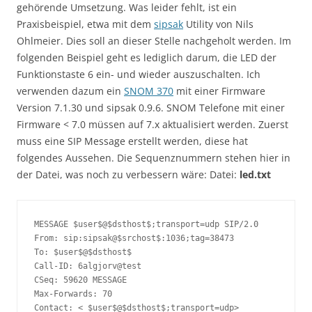
gehörende Umsetzung. Was leider fehlt, ist ein
Praxisbeispiel, etwa mit dem
sipsak
Utility von Nils
Ohlmeier. Dies soll an dieser Stelle nachgeholt werden. Im
folgenden Beispiel geht es lediglich darum, die LED der
Funktionstaste 6 ein- und wieder auszuschalten. Ich
verwenden dazum ein
SNOM 370
mit einer Firmware
Version 7.1.30 und sipsak 0.9.6. SNOM Telefone mit einer
Firmware < 7.0 müssen auf 7.x aktualisiert werden. Zuerst
muss eine SIP Message erstellt werden, diese hat
folgendes Aussehen. Die Sequenznummern stehen hier in
der Datei, was noch zu verbessern wäre: Datei:
led.txt
MESSAGE $user$@$dsthost$;transport=udp SIP/2.0

From: sip:sipsak@$srchost$:1036;tag=38473

To: $user$@$dsthost$

Call-ID: 6algjorv@test

CSeq: 59620 MESSAGE

Max-Forwards: 70

Contact: < $user$@$dsthost$;transport=udp>
