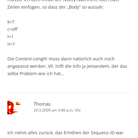
Zeilen einfügen, so dass der „Body“ so aussah:
k=7
c=off
l=1
n=1
Die Content-Length muss dann natürlich auch noch
angepasst werden. Vll. hilft die Info ja jemandem, der das
selbe Problem wie ich hat…
Thomas
26.3.2009 um 3:48 p.m. Uhr
Ich nehm alles zurück, das Erhöhen der Sequenz-ID war