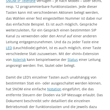
SNOM IP Telefone
verfügen – je nach Modell – über sechs,
resp. 12 programmierbare Funktionstasten. Jede dieser
Tasten kann mit verschiedenen Aktionen belegt werden,
das Wählen einer fest eingestellten Nummer ist dabei nur
das einfachste Beispiel. Es ist auch möglich, Gespräche
weiterzuleiten, für ein Gespräch einen bestimmten SIP
Kanal zu verwenden oder den Anruf auf einer anderen
Leitung entgegenzunehmen. Und da zu jeder Taste eine
LED
(Leuchtdiode) gehört, ist es auch möglich, einer Taste
verschiedene Stati zuzuweisen. Mit der «hint»-Extension
von
Asterisk
kann beispielsweise der
Status
einer Leitung
angezeigt werden: frei, läutet oder belegt.
Damit die LED’s einzelner Tasten auch unabhängig von
bestimmten Stati ein- oder ausgeschaltet werden können,
hat SNOM eine einfache
Notation
eingeführt, die das
entfernte Steuern der Dioden via SIP Message erlaubt. Das
Dokument beschreibt sehr detailliert die einzelnen
Betriebsmodi der Funktionstasten und die jeweils dazu