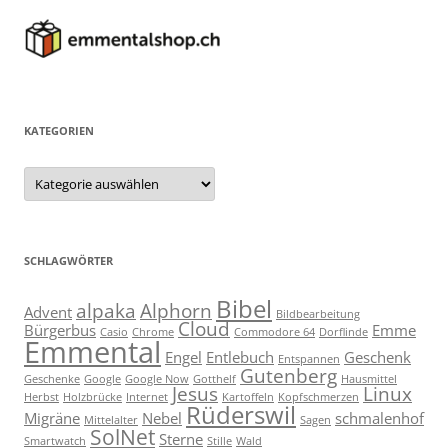
KATEGORIEN
Kategorien
SCHLAGWÖRTER
Bibel
alpaka
Alphorn
Advent
Bildbearbeitung
Cloud
Bürgerbus
Emme
Casio
Chrome
Commodore 64
Dorflinde
Emmental
Engel
Entlebuch
Geschenk
Entspannen
Gutenberg
Geschenke
Google
Google Now
Gotthelf
Hausmittel
Jesus
Linux
Herbst
Holzbrücke
Internet
Kartoffeln
Kopfschmerzen
Rüderswil
Migräne
Nebel
schmalenhof
Mittelalter
Sagen
SolNet
Sterne
Smartwatch
Stille
Wald