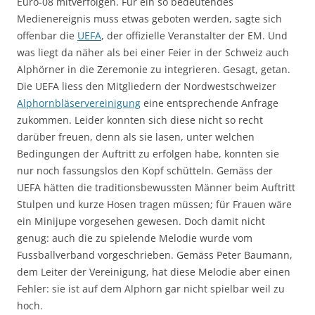
Euro-08 mitverfolgen. Für ein so bedeutendes
Medienereignis muss etwas geboten werden, sagte sich
offenbar die
UEFA
, der offizielle Veranstalter der EM. Und
was liegt da näher als bei einer Feier in der Schweiz auch
Alphörner in die Zeremonie zu integrieren. Gesagt, getan.
Die UEFA liess den Mitgliedern der Nordwestschweizer
Alphornbläservereinigung
eine entsprechende Anfrage
zukommen. Leider konnten sich diese nicht so recht
darüber freuen, denn als sie lasen, unter welchen
Bedingungen der Auftritt zu erfolgen habe, konnten sie
nur noch fassungslos den Kopf schütteln. Gemäss der
UEFA hätten die traditionsbewussten Männer beim Auftritt
Stulpen und kurze Hosen tragen müssen; für Frauen wäre
ein Minijupe vorgesehen gewesen. Doch damit nicht
genug: auch die zu spielende Melodie wurde vom
Fussballverband vorgeschrieben. Gemäss Peter Baumann,
dem Leiter der Vereinigung, hat diese Melodie aber einen
Fehler: sie ist auf dem Alphorn gar nicht spielbar weil zu
hoch.