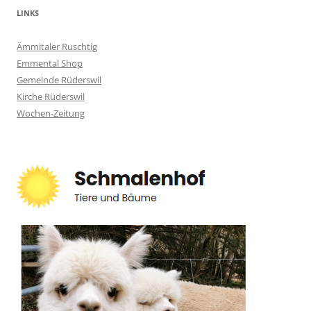
LINKS
Ämmitaler Ruschtig
Emmental Shop
Gemeinde Rüderswil
Kirche Rüderswil
Wochen-Zeitung