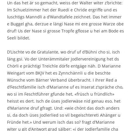
Un das het är so gemacht, weiss der Walter witer z’brichte:
Im Schuelzimmer het der Ruedi e Chride ergriffe und es
luschtigs Manndli a d’Wandtafele zeichnet. Das het immer
e Buggel gha, derzue e längi Nase mi ere grosse Warze obe
druf! Us der Nase si grosse Tropfe gflosse u hei am Bode es
Seeli bildet.
D’Lischte vo de Gratulante, wo druf uf d’Bühni cho si, isch
läng gsi. Vo der Unterämmitaler Jodlervereinigung het ds
Chörli e prächtigi Treichle dörfe entgäge näh. D Marianne
Weingart vom BKJV het es Zynnchännli u die beschte
Wünsche vom Bärner Verband überbracht. I ihrer Red a
d’Feschtfamilie isch d’Marianne uf es Inserat z’spräche cho,
wo si im Feschtführer gfunde het, «früsch u fründlich»
heisst es dert. Isch de üses Jodlerwäse nid genau eso, het
d’Marianne druf gfragt. Und: «wie chönt das doch anders
si, da doch üses Jodlerlied so vil begeischtereti Ahänger u
Fründe het.» Und werum isch das so? fragt d’Marianne
witer u git d’Antwort grad sälber: «i der Jodlerfamilie cha