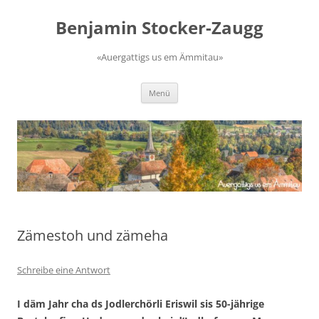
Zum
Inhalt
Benjamin Stocker-Zaugg
springen
«Auergattigs us em Ämmitau»
Menü
Zämestoh und zämeha
Schreibe eine Antwort
I däm Jahr cha ds Jodlerchörli Eriswil sis 50-jährige