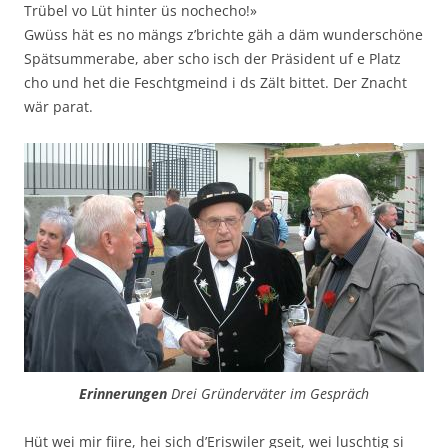
Trübel vo Lüt hinter üs nochecho!»
Gwüss hät es no mängs z’brichte gäh a däm wunderschöne
Spätsummerabe, aber scho isch der Präsident uf e Platz
cho und het die Feschtgmeind i ds Zält bittet. Der Znacht
wär parat.
Erinnerungen
Drei Gründerväter im Gespräch
Hüt wei mir fiire, hei sich d’Eriswiler gseit, wei luschtig si