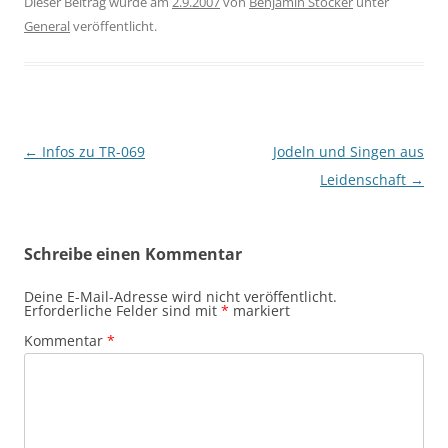
Dieser Beitrag wurde am
2.9.2007
von
Benjamin Stocker
unter
General
veröffentlicht.
Beitragsnavigation
←
Infos zu TR-069
Jodeln und Singen aus
Leidenschaft
→
Schreibe einen Kommentar
Deine E-Mail-Adresse wird nicht veröffentlicht.
Erforderliche Felder sind mit
*
markiert
Kommentar
*