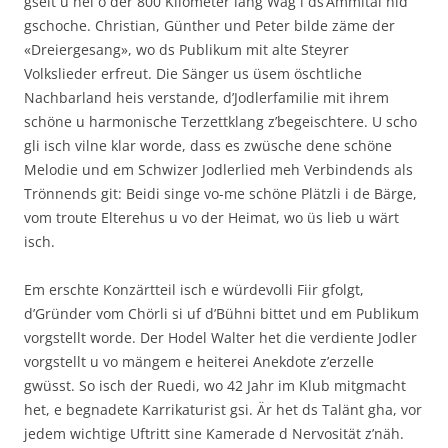
gseit u hei o der 800 Kilometer läng Wäg i ds’Ämmital nid
gschoche. Christian, Günther und Peter bilde zäme der
«Dreiergesang», wo ds Publikum mit alte Steyrer
Volkslieder erfreut. Die Sänger us üsem öschtliche
Nachbarland heis verstande, d’Jodlerfamilie mit ihrem
schöne u harmonische Terzettklang z’begeischtere. U scho
gli isch vilne klar worde, dass es zwüsche dene schöne
Melodie und em Schwizer Jodlerlied meh Verbindends als
Trönnends git: Beidi singe vo-me schöne Plätzli i de Bärge,
vom troute Elterehus u vo der Heimat, wo üs lieb u wärt
isch.
Em erschte Konzärtteil isch e würdevolli Fiir gfolgt,
d’Gründer vom Chörli si uf d’Bühni bittet und em Publikum
vorgstellt worde. Der Hodel Walter het die verdiente Jodler
vorgstellt u vo mängem e heiterei Anekdote z’erzelle
gwüsst. So isch der Ruedi, wo 42 Jahr im Klub mitgmacht
het, e begnadete Karrikaturist gsi. Är het ds Talänt gha, vor
jedem wichtige Uftritt sine Kamerade d Nervosität z’näh.