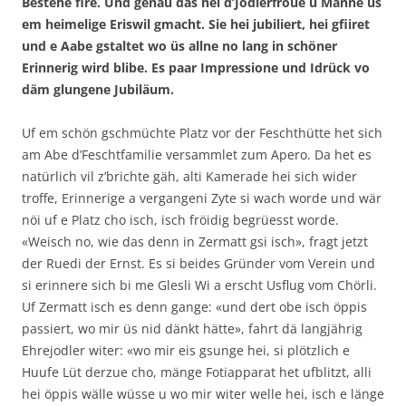
Bestehe fire. Und genau das hei d’Jodlerfroue u Manne us
em heimelige Eriswil gmacht. Sie hei jubiliert, hei gfiiret
und e Aabe gstaltet wo üs allne no lang in schöner
Erinnerig wird blibe. Es paar Impressione und Idrück vo
däm glungene Jubiläum.
Uf em schön gschmüchte Platz vor der Feschthütte het sich
am Abe d’Feschtfamilie versammlet zum Apero. Da het es
natürlich vil z’brichte gäh, alti Kamerade hei sich wider
troffe, Erinnerige a vergangeni Zyte si wach worde und wär
nöi uf e Platz cho isch, isch fröidig begrüesst worde.
«Weisch no, wie das denn in Zermatt gsi isch», fragt jetzt
der Ruedi der Ernst. Es si beides Gründer vom Verein und
si erinnere sich bi me Glesli Wi a erscht Usflug vom Chörli.
Uf Zermatt isch es denn gange: «und dert obe isch öppis
passiert, wo mir üs nid dänkt hätte», fahrt dä langjährig
Ehrejodler witer: «wo mir eis gsunge hei, si plötzlich e
Huufe Lüt derzue cho, mänge Fotiapparat het ufblitzt, alli
hei öppis wälle wüsse u wo mir witer welle hei, isch e länge