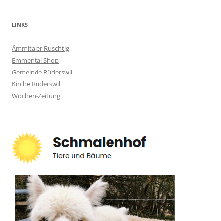
LINKS
Ämmitaler Ruschtig
Emmental Shop
Gemeinde Rüderswil
Kirche Rüderswil
Wochen-Zeitung