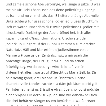
und zäme e schöne Abe verbringe, wei singe u jutze. U was
meinit Dir, liebi Läser? Isch das dene Jodlerlüt glunge? Ja,
es isch und no vil meh als das. E heitere u läbige Abe voller
Begeischterig für üses schöne Jodlerlied u üses Bruchtum
isch es worde. Nachdäm d’Eriswiler Jodlerinne u Jodler mit
idrucksvolle Darbietige der Abe eröffnet hei, isch alles
gspannt gsi uf d’Gaschtformatione. U scho steit der
Jodlerklub Lungere uf der Bühni u stimmt a zum erschte
Naturjutz. Häll und klar ertöne d’Jodlerstimme vo de
Manne u Froue us der Zentralschwiz u mir gseh die
prächtige Bärge, der Ufzug uf d’Alp und dä schön
Früehligstag, wo da besunge wird, bildhaft vor üs!
U denn het alles gwartet uf d’Gescht us Maria-Zell. Ja, Dir
heit richtig ghört, drei Manne us Öschtrich i ihrne
charaktervolle Landestrachte si a däm Jubiläum derbi gsi!
Per Internet hei si us Eriswil e Afrag übercho, ob si möchte
a der 50-Jahr Fiir derbi si. «Ja, da sind wir dabei!» hei sich
die drei behärzte Sänger us em berüehmte Walfahrtsort