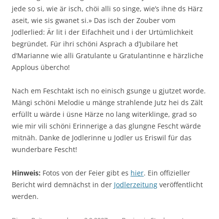
jede so si, wie är isch, chöi alli so singe, wie’s ihne ds Härz
aseit, wie sis gwanet si.» Das isch der Zouber vom
Jodlerlied: Är lit i der Eifachheit und i der Urtümlichkeit
begründet. Für ihri schöni Asprach a d’Jubilare het
d’Marianne wie alli Gratulante u Gratulantinne e härzliche
Applous übercho!
Nach em Feschtakt isch no einisch gsunge u gjutzet worde.
Mängi schöni Melodie u mänge strahlende Jutz hei ds Zält
erfüllt u wärde i üsne Härze no lang witerklinge, grad so
wie mir vili schöni Erinnerige a das glungne Fescht wärde
mitnäh. Danke de Jodlerinne u Jodler us Eriswil für das
wunderbare Fescht!
Hinweis:
Fotos von der Feier gibt es
hier
. Ein offizieller
Bericht wird demnächst in der
Jodlerzeitung
veröffentlicht
werden.