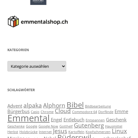
KATEGORIEN
Kategorien
SCHLAGWÖRTER
Bibel
alpaka
Alphorn
Advent
Bildbearbeitung
Cloud
Bürgerbus
Emme
Casio
Chrome
Commodore 64
Dorflinde
Emmental
Engel
Entlebuch
Geschenk
Entspannen
Gutenberg
Geschenke
Google
Google Now
Gotthelf
Hausmittel
Jesus
Linux
Herbst
Holzbrücke
Internet
Kartoffeln
Kopfschmerzen
Rüderswil