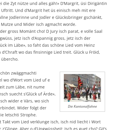
 die Zyt nütze und alles gäh!» D’Margrit, üsi Dirigäntin
 Uftritt. Und d’Margrit het üs einisch meh mit ere
llne Jodlerinne und Jodler e Glücksbringer gschänkt,
e Mutze und Mider isch agmacht worde.
h der gross Momänt cho! D Jury isch parat, e volle Saal
 gwüss, jetz isch d’Aspannig gross, jetz isch der
ück im Läbe», so faht das schöne Lied vom Heinz
 d’Chraft wo das finsinnige Lied treit. Glück u Fröid,
t übercho.
 schön zwäggmachti
el wo d’Wort vom Lied uf e
seit zum Läbe, nit nume
sch suecht s’Glück uf Ärde»,
 isch wider e Värs, wo sich
Die Kantonalfahne
bindet. Wider folgt der
die letschti Strophe.
Takt vom Lied verklunge isch, isch nid liecht i Wort
er z’Glinge. Aber o d’Ungwüssheit: Isch es guet cho? Git’s