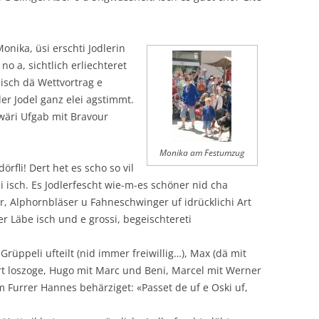
onika, üsi erschti Jodlerin
 no a, sichtlich erliechteret
isch dä Wettvortrag e
er Jodel ganz elei agstimmt.
hwäri Ufgab mit Bravour
Monika am Festumzug
örfli! Dert het es scho so vil
 isch. Es Jodlerfescht wie-m-es schöner nid cha
er, Alphornbläser u Fahneschwinger uf idrücklichi Art
r Läbe isch und e grossi, begeischtereti
i Grüppeli ufteilt (nid immer freiwillig…), Max (dä mit
t loszoge, Hugo mit Marc und Beni, Marcel mit Werner
m Furrer Hannes behärziget: «Passet de uf e Oski uf,