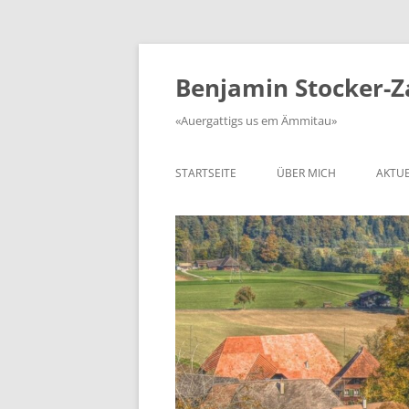
Zum
Inhalt
springen
Benjamin Stocker-
«Auergattigs us em Ämmitau»
STARTSEITE
ÜBER MICH
AKTUE