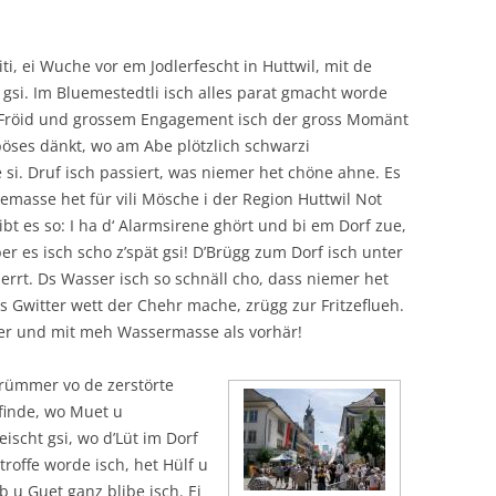
iti, ei Wuche vor em Jodlerfescht in Huttwil, mit de
 gsi. Im Bluemestedtli isch alles parat gmacht worde
l Fröid und grossem Engagement isch der gross Momänt
böses dänkt, wo am Abe plötzlich schwarzi
 si. Druf isch passiert, was niemer het chöne ahne. Es
gemasse het für vili Mösche i der Region Huttwil Not
t es so: I ha d‘ Alarmsirene ghört und bi em Dorf zue,
ber es isch scho z’spät gsi! D’Brügg zum Dorf isch unter
rrt. Ds Wasser isch so schnäll cho, dass niemer het
as Gwitter wett der Chehr mache, zrügg zur Fritzeflueh.
ger und mit meh Wassermasse als vorhär!
Trümmer vo de zerstörte
finde, wo Muet u
eischt gsi, wo d’Lüt im Dorf
roffe worde isch, het Hülf u
 u Guet ganz blibe isch. Ei