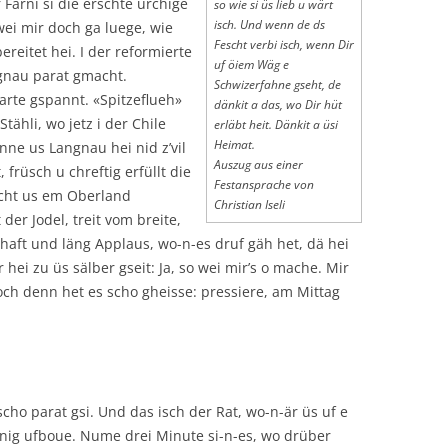
Färni si die erschte urchige
so wie si üs lieb u wärt
isch. Und wenn de ds
wei mir doch ga luege, wie
Fescht verbi isch, wenn Dir
ereitet hei. I der reformierte
uf öiem Wäg e
ngnau parat gmacht.
Schwizerfahne gseht, de
warte gspannt. «Spitzeflueh»
dänkit a das, wo Dir hüt
tähli, wo jetz i der Chile
erläbt heit. Dänkit a üsi
Heimat.
nne us Langnau hei nid z’vil
Auszug aus einer
 früsch u chreftig erfüllt die
Festansprache von
cht us em Oberland
Christian Iseli
 der Jodel, treit vom breite,
zhaft und läng Applaus, wo-n-es druf gäh het, dä hei
 hei zu üs sälber gseit: Ja, so wei mir’s o mache. Mir
och denn het es scho gheisse: pressiere, am Mittag
cho parat gsi. Und das isch der Rat, wo-n-är üs uf e
nig ufboue. Nume drei Minute si-n-es, wo drüber