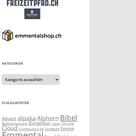
KATEGORIEN
Kategorien
SCHLAGWÖRTER
Bibel
alpaka
Alphorn
Advent
Bürgerbus
Bildbearbeitung
Casio
Chrome
Cloud
Emme
Commodore 64
Dorflinde
Emmental