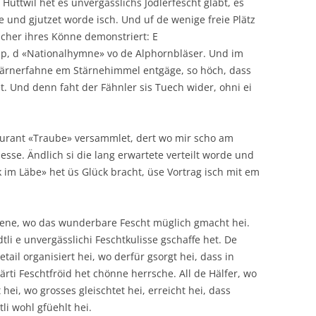
Huttwil het es unvergässlichs Jodlerfescht gläbt, es
 und gjutzet worde isch. Und uf de wenige freie Plätz
cher ihres Könne demonstriert: E
alp, d «Nationalhymne» vo de Alphornbläser. Und im
i Bärnerfahne em Stärnehimmel entgäge, so höch, dass
t. Und denn faht der Fähnler sis Tuech wider, ohni ei
aurant «Traube» versammlet, dert wo mir scho am
esse. Ändlich si die lang erwartete verteilt worde und
k im Läbe» het üs Glück bracht, üse Vortrag isch mit em
dene, wo das wunderbare Fescht müglich gmacht hei.
i e unvergässlichi Feschtkulisse gschaffe het. De
tail organisiert hei, wo derfür gsorgt hei, dass in
ti Feschtfröid het chönne herrsche. All de Hälfer, wo
 hei, wo grosses gleischtet hei, erreicht hei, dass
li wohl gfüehlt hei.