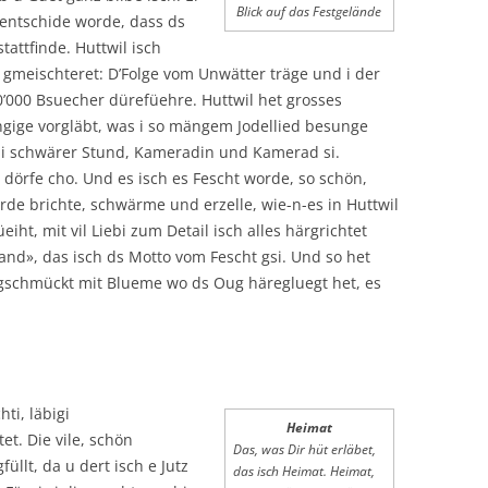
Blick auf das Festgelände
entschide worde, dass ds
stattfinde. Huttwil isch
gmeischteret: D’Folge vom Unwätter träge und i der
0’000 Bsuecher dürefüehre. Huttwil het grosses
ingige vorgläbt, was i so mängem Jodellied besunge
 i schwärer Stund, Kameradin und Kamerad si.
t dörfe cho. Und es isch es Fescht worde, so schön,
rde brichte, schwärme und erzelle, wie-n-es in Huttwil
eiht, mit vil Liebi zum Detail isch alles härgrichtet
nd», das isch ds Motto vom Fescht gsi. Und so het
 gschmückt mit Blueme wo ds Oug häregluegt het, es
ti, läbigi
Heimat
et. Die vile, schön
Das, was Dir hüt erläbet,
üllt, da u dert isch e Jutz
das isch Heimat. Heimat,