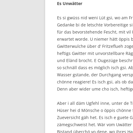
Es Unwätter
Es si gwüss nid weni Lüt gsi, wo am Fr
Gedanke bi de letschte Vorbereitige si
für das bevorstehende Fescht, mit vi
erwartet worde. U niemer hätt öppis 
Gwitterwulche über d‘ Fritzeflueh zoge
heftigs Gwitter mit unvorstellbare Rä
und Eländ brocht. E Ougezüge beschrib
so schnäll dass es möglich isch gsi. A
Wasser gstande, der Durchgang verspe
chönne reagiere! Es isch gsi, als ob d
Denn aber wider ume cho isch, hefti
Aber i all däm Ugfehl inne, unter de 
Hüser hei d Mönsche o öppis chönne 
Zueversicht gäh het. Es isch e guete G
zämegschweist het. Wär vom Uwätter t
Bistand überchö vo dene, wo ihres Hab