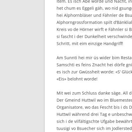
Item. Es isch Abe worde und Nacht, in 
het chum es Eggeli gäh, wo nid gsunge
hei Alphornbläser und Fähnler de Bsu
Alphorngrossformation spilt d’Bänkli
Kreis vo de Hörner wirft e Fähnler s
si fascht i der Dunkelheit verschwinde
Schritt, mit eim einzige Handgriff!
Am Sunnti hei mir üs wider bim Rest
Samschti es feins Znacht hei dörfe gni
es isch zur Gwüssheit worde: «S‘ Glüc
«Eis» belohnt worde!
Mit wei zum Schluss danke säge. All 
Der Gmeind Huttwil wo im Bluemestedtl
Organisatore, wo das Fescht bis i ds De
Huttwil während drei Tag e unbeschwär
sich i de vilfältigschte Ufgabe bewährt
tuusigi vo Bsuecher sich im Jodlerstedt