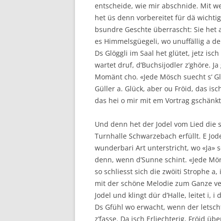
entscheide, wie mir abschnide. Mit wei
het üs denn vorbereitet für dä wichtig
bsundre Geschte überrascht: Sie het a
es Himmelsgüegeli, wo unuffällig a d
Ds Glöggli im Saal het glütet, jetz isc
wartet druf, d’Buchsijodler z’ghöre. Ja
Momänt cho. «Jede Mösch suecht s‘ Gl
Güller a. Glück, aber ou Fröid, das isch
das hei o mir mit em Vortrag gschänk
Und denn het der Jodel vom Lied die
Turnhalle Schwarzebach erfüllt. E Jod
wunderbari Art unterstricht, wo «Ja» 
denn, wenn d’Sunne schint. «Jede Mön
so schliesst sich die zwöiti Strophe a,
mit der schöne Melodie zum Ganze ver
Jodel und klingt dür d’Halle, leitet i, i 
Ds Gfühl wo erwacht, wenn der letscht 
z’fasse. Da isch Erliechterig, Fröid üb