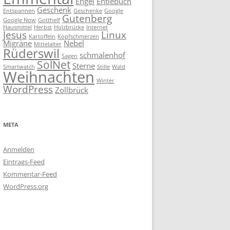
Engel
Entlebuch
Geschenk
Entspannen
Geschenke
Google
Gutenberg
Google Now
Gotthelf
Hausmittel
Herbst
Holzbrücke
Internet
Jesus
Linux
Kartoffeln
Kopfschmerzen
Migräne
Nebel
Mittelalter
Rüderswil
schmalenhof
Sagen
SolNet
Sterne
Smartwatch
Stille
Wald
Weihnachten
Winter
WordPress
Zollbrück
META
Anmelden
Eintrags-Feed
Kommentar-Feed
WordPress.org