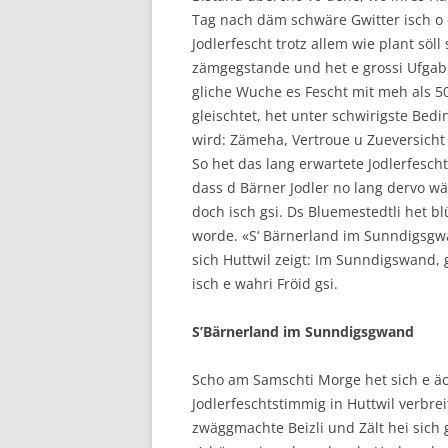
Tag nach däm schwäre Gwitter isch o 
Jodlerfescht trotz allem wie plant söll 
zämgegstande und het e grossi Ufgab 
gliche Wuche es Fescht mit meh als 5
gleischtet, het unter schwirigste Bed
wird: Zämeha, Vertroue u Zueversicht
So het das lang erwartete Jodlerfesch
dass d Bärner Jodler no lang dervo wä
doch isch gsi. Ds Bluemestedtli het blü
worde. «S‘ Bärnerland im Sunndigsgwa
sich Huttwil zeigt: Im Sunndigswand,
isch e wahri Fröid gsi.
S’Bärnerland im Sunndigsgwand
Scho am Samschti Morge het sich e äch
Jodlerfeschtstimmig in Huttwil verbreit
zwäggmachte Beizli und Zält hei sich gf