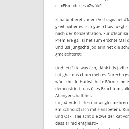
es «Eis» oder es «Zwöi»?
«I ha bibberet vor em Vortrag», het d’M
gseit, «aber es isch guet cho», füegt si
nach der Konzentration. Für d’Monika 
Premiere gsi, si het zum erschte Mal d
Und üsi jüngschti Jodlerin het die sc
gmeischteret!
Und jetz? He was äch, dänk i ds Jodlerd
Lüt gha, das chum meh es Dürecho gsi
wünsche. In Huttwil hei d’Bärner Jodl
demonstriert, das üses Bruchtum volle
Ahängerschaft het.
Im Jodlerdörfli hei mir üs gli i mehrer
em Schnouz) isch mit Hanspeter u Kur
und Oski. Hei ächt die zwe der Rat vo
dass är nid entgleist!»