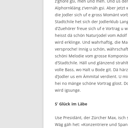
z’ghöre gsi, meh und meh. Und us der 
Alphornkläng z’vernäh gsi. Aber jetzt 
die Jodler sich uf e gross Momänt vorb
Stadtchile het sich der Jodlerklub La
d’Zuehörer freue sich uf e Vortrag u 
heisst dä schön Naturjodel vom Adolf S
wird erklinge. Und wahrhaftig, die Ma
versproche! Innig u schön, währschaft,
schöni Melodie vom grosse Komponis
d’Stadtchile. Häll und glänzend strahlt
volle Bass, wo Halt u Bode git. Dä här
d’Jodler us em Ämmital verdient. U mir
hei no mänge schöne Vortrag glost. D
wird igsunge.
S‘ Glück im Läbe
Use Presidänt, der Zürcher Max, isch s
Wäg gäh het: «Konzentriere und Span