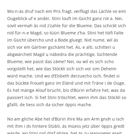
Wo-n-äs druf nach em Pris fragt, verflügt das Lächle vo eim
Ougeblick uf e ander, Stini louft im Gsicht ganz rot a. Nei,
sovil vermah äs nid z’zahle für die Blueme. Das schickt sich
nid für-n-e Magd, so tüüri Blueme z’ha. Stini het töifi Falte
im Gsicht übercho und a Bode gluegt. Nid nume, wil äs
sich vor em Gärtner gschämt het. Äs, e alti, schitteri u
abgwärcheti Magd u näbedra die prächtige, lüchtende
Blueme, wie passt das zäme? Nei, ou wil es sich scho
vorgstellt het, wie das Stöckli sich sich vor sim Deheim
würd mache. Und wo d’Elsbeth derzuecho isch, findet si
das bückte Froueli ganz im Eländ und mit Träne i de Ouge.
Es het mänge Alouf brucht, bis d’Bürin erfahre het, was da
passiert isch. Si het Stini tröschtet, wenn ihm das Stöckli so
gfallt, de liess sich da sicher öppis mache.
No am gliche Abe het d’Bürin ihre Ma am Arm gnoh u isch
mit ihm i ds hintere Stübli, äs müess jetz über öppis gredt
wärde, wo Stini nid dörf ghöre, het äs zu Hanspeter gseit,