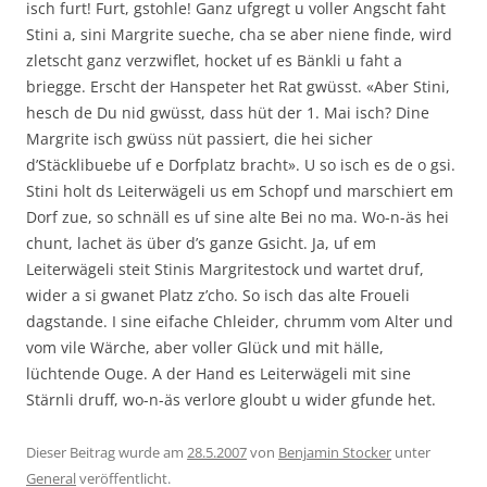
isch furt! Furt, gstohle! Ganz ufgregt u voller Angscht faht
Stini a, sini Margrite sueche, cha se aber niene finde, wird
zletscht ganz verzwiflet, hocket uf es Bänkli u faht a
briegge. Erscht der Hanspeter het Rat gwüsst. «Aber Stini,
hesch de Du nid gwüsst, dass hüt der 1. Mai isch? Dine
Margrite isch gwüss nüt passiert, die hei sicher
d’Stäcklibuebe uf e Dorfplatz bracht». U so isch es de o gsi.
Stini holt ds Leiterwägeli us em Schopf und marschiert em
Dorf zue, so schnäll es uf sine alte Bei no ma. Wo-n-äs hei
chunt, lachet äs über d’s ganze Gsicht. Ja, uf em
Leiterwägeli steit Stinis Margritestock und wartet druf,
wider a si gwanet Platz z’cho. So isch das alte Froueli
dagstande. I sine eifache Chleider, chrumm vom Alter und
vom vile Wärche, aber voller Glück und mit hälle,
lüchtende Ouge. A der Hand es Leiterwägeli mit sine
Stärnli druff, wo-n-äs verlore gloubt u wider gfunde het.
Dieser Beitrag wurde am
28.5.2007
von
Benjamin Stocker
unter
General
veröffentlicht.