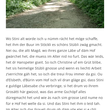
Wo Stini alt worde isch u nümm rächt het möge schaffe,
het ihm der Buur im Stöckli es schöns Stübli zwäg gmacht.
Nei ou, die alti Magd, wo ihres ganze Läbe uf däm Hof
gwärchet het, die muess im Alter nid no furt. Das wär leids,
het dr Hanspeter gseit. So isch Christine uf em Grüt blibe,
het sis heimelige Stübli gnosse und wenn es liechti Arbeit
z’verrichte gäh het, so isch die treui Frou immer da gsi. Ou
d’Elsbeth, d’Bürin vom Hof isch vil dran gläge gsi, dass Stini
e guldige Läbesabe cha verbringe, si het drum vo ihrem
Grosätti här gwüsst, was das arme Gschöpf alles
düregmacht het und wie äs nach sim grosse Leid nume no
für e Hof het welle da si. Und das Stini het ihm o leid tah.
Im Alter isch das Froueli drum ob däm vile elei si e chli