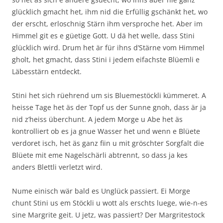
glücklich gmacht het, ihm nid die Erfüllig gschänkt het, wo
der erscht, erloschnig Stärn ihm versproche het. Aber im
Himmel git es e güetige Gott. U dä het welle, dass Stini
glücklich wird. Drum het är für ihns d’Stärne vom Himmel
gholt, het gmacht, dass Stini i jedem eifachste Blüemli e
Läbesstärn entdeckt.
Stini het sich rüehrend um sis Bluemestöckli kümmeret. A
heisse Tage het äs der Topf us der Sunne gnoh, dass är ja
nid z’heiss überchunt. A jedem Morge u Abe het äs
kontrolliert ob es ja gnue Wasser het und wenn e Blüete
verdoret isch, het äs ganz fiin u mit gröschter Sorgfalt die
Blüete mit eme Nagelschärli abtrennt, so dass ja kes
anders Blettli verletzt wird.
Nume einisch wär bald es Unglück passiert. Ei Morge
chunt Stini us em Stöckli u wott als erschts luege, wie-n-es
sine Margrite geit. U jetz, was passiert? Der Margritestock