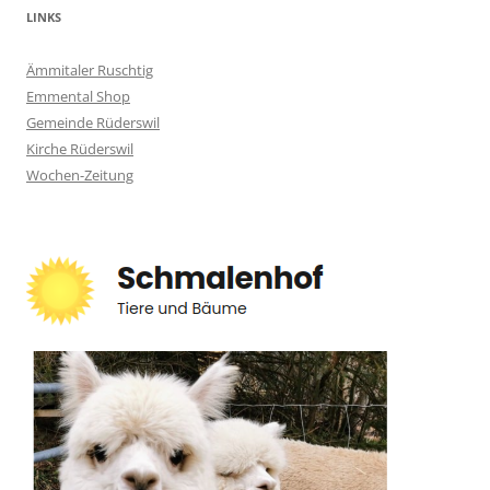
LINKS
Ämmitaler Ruschtig
Emmental Shop
Gemeinde Rüderswil
Kirche Rüderswil
Wochen-Zeitung