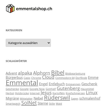
KATEGORIEN
Kategorien
SCHLAGWÖRTER
Bibel
alpaka
Alphorn
Advent
Bildbearbeitung
Cloud
Bürgerbus
Emme
Casio
Chrome
Commodore 64
Dorflinde
Emmental
Engel
Entlebuch
Geschenk
Entspannen
Gutenberg
Geschenke
Google
Google Now
Gotthelf
Hausmittel
Jesus
Linux
Herbst
Holzbrücke
Internet
Kartoffeln
Kopfschmerzen
Rüderswil
Migräne
Nebel
schmalenhof
Mittelalter
Sagen
SolNet
Sterne
Smartwatch
Stille
Wald