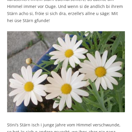
Himmel immer vor Ouge. Und wenn si de andlich bi ihrem
Stärn acho si, fröie si sich dra, erzelle’s allne u säge: Mit
hei üse Stärn gfunde!
Stini’s Stärn isch i junge Jahre vom Himmel verschwunde,
so het äs sich e andere gsuecht, wo ihns aber nie ganz