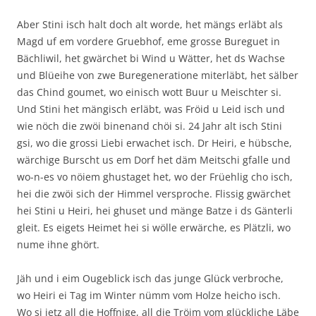
Aber Stini isch halt doch alt worde, het mängs erläbt als
Magd uf em vordere Gruebhof, eme grosse Bureguet in
Bächliwil, het gwärchet bi Wind u Wätter, het ds Wachse
und Blüeihe von zwe Buregeneratione miterläbt, het sälber
das Chind goumet, wo einisch wott Buur u Meischter si.
Und Stini het mängisch erläbt, was Fröid u Leid isch und
wie nöch die zwöi binenand chöi si. 24 Jahr alt isch Stini
gsi, wo die grossi Liebi erwachet isch. Dr Heiri, e hübsche,
wärchige Burscht us em Dorf het däm Meitschi gfalle und
wo-n-es vo nöiem ghustaget het, wo der Früehlig cho isch,
hei die zwöi sich der Himmel versproche. Flissig gwärchet
hei Stini u Heiri, hei ghuset und mänge Batze i ds Gänterli
gleit. Es eigets Heimet hei si wölle erwärche, es Plätzli, wo
nume ihne ghört.
Jäh und i eim Ougeblick isch das junge Glück verbroche,
wo Heiri ei Tag im Winter nümm vom Holze heicho isch.
Wo si jetz all die Hoffnige, all die Tröim vom glückliche Läbe