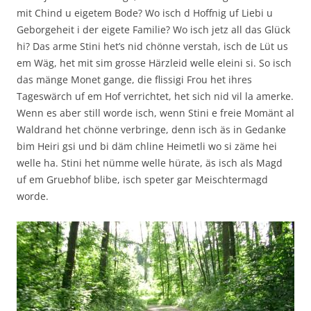
mit Chind u eigetem Bode? Wo isch d Hoffnig uf Liebi u
Geborgeheit i der eigete Familie? Wo isch jetz all das Glück
hi? Das arme Stini het’s nid chönne verstah, isch de Lüt us
em Wäg, het mit sim grosse Härzleid welle eleini si. So isch
das mänge Monet gange, die flissigi Frou het ihres
Tageswärch uf em Hof verrichtet, het sich nid vil la amerke.
Wenn es aber still worde isch, wenn Stini e freie Momänt al
Waldrand het chönne verbringe, denn isch äs in Gedanke
bim Heiri gsi und bi däm chline Heimetli wo si zäme hei
welle ha. Stini het nümme welle hürate, äs isch als Magd
uf em Gruebhof blibe, isch speter gar Meischtermagd
worde.