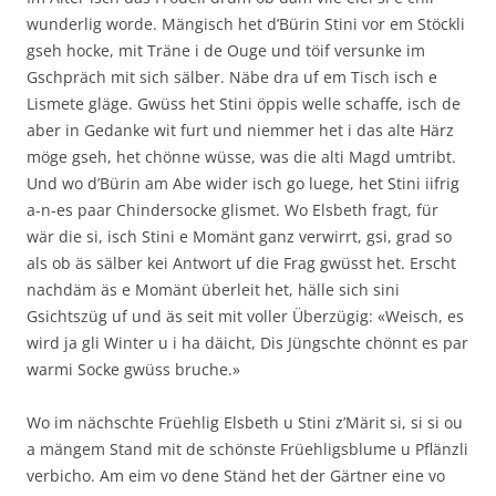
wunderlig worde. Mängisch het d’Bürin Stini vor em Stöckli
gseh hocke, mit Träne i de Ouge und töif versunke im
Gschpräch mit sich sälber. Näbe dra uf em Tisch isch e
Lismete gläge. Gwüss het Stini öppis welle schaffe, isch de
aber in Gedanke wit furt und niemmer het i das alte Härz
möge gseh, het chönne wüsse, was die alti Magd umtribt.
Und wo d’Bürin am Abe wider isch go luege, het Stini iifrig
a-n-es paar Chindersocke glismet. Wo Elsbeth fragt, für
wär die si, isch Stini e Momänt ganz verwirrt, gsi, grad so
als ob äs sälber kei Antwort uf die Frag gwüsst het. Erscht
nachdäm äs e Momänt überleit het, hälle sich sini
Gsichtszüg uf und äs seit mit voller Überzügig: «Weisch, es
wird ja gli Winter u i ha däicht, Dis Jüngschte chönnt es par
warmi Socke gwüss bruche.»
Wo im nächschte Früehlig Elsbeth u Stini z’Märit si, si si ou
a mängem Stand mit de schönste Früehligsblume u Pflänzli
verbicho. Am eim vo dene Ständ het der Gärtner eine vo