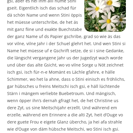
gsi, aber es hei ihm alli nume Stini
gseit. Eigentlich isch das schad für
dä schön Name und wenn Stini öppis
het müesse unterschribe, de het äs
mit ganz fiine und exakte Buechstabe
der ganz Name uf ds Papier gschribe, grad so wie äs das
vor vilne, vilne Jahr i der Schuel glehrt het. Und wen Stini si
Name het müesse uf e Gschrift setze, de si i sine Gedanke,
die längscht vergangene Jahr us der Jugedzyt wach worde
und über das alte Gsicht, wo vo vilne Sorge u Nöt zeichnet
isch gsi, isch für-n-e Momänt es Lächle gfahre, e hälle
Schimmer, wo het la ahne, dass o Stini einisch es fröhlichs,
gar hübsches u freins Meitschi isch gsi, e häll lüchtende
Stärn i mängem verliebte Buebetroum. Und mängisch,
wenn öpper ihn’s dernah gfragt het, de het Christine us
dere Zyt, us sine Meitschijahr erzellt. Und während em
erzelle, während em Erinnere a die alti Zyt, heit d’Ouge vo
dere guete Frou e eigete Glanz übercho, ja hei afa strahle
wie d’Ouge von däm hübsche Meitschi, wo Stini isch gsi.