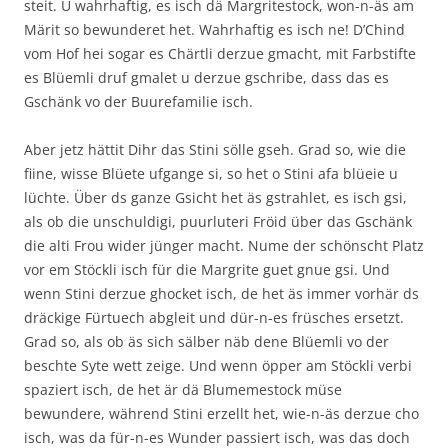
steit. U wahrhaftig, es isch dä Margritestock, won-n-äs am
Märit so bewunderet het. Wahrhaftig es isch ne! D’Chind
vom Hof hei sogar es Chärtli derzue gmacht, mit Farbstifte
es Blüemli druf gmalet u derzue gschribe, dass das es
Gschänk vo der Buurefamilie isch.
Aber jetz hättit Dihr das Stini sölle gseh. Grad so, wie die
fiine, wisse Blüete ufgange si, so het o Stini afa blüeie u
lüchte. Über ds ganze Gsicht het äs gstrahlet, es isch gsi,
als ob die unschuldigi, puurluteri Fröid über das Gschänk
die alti Frou wider jünger macht. Nume der schönscht Platz
vor em Stöckli isch für die Margrite guet gnue gsi. Und
wenn Stini derzue ghocket isch, de het äs immer vorhär ds
dräckige Fürtuech abgleit und dür-n-es früsches ersetzt.
Grad so, als ob äs sich sälber näb dene Blüemli vo der
beschte Syte wett zeige. Und wenn öpper am Stöckli verbi
spaziert isch, de het är dä Blumemestock müse
bewundere, während Stini erzellt het, wie-n-äs derzue cho
isch, was da für-n-es Wunder passiert isch, was das doch