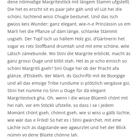
dene nöimodige Margritestöck mit längem Stamm ufgstellt.
Die het es erscht sit es paar Jahr gäh und vil Lüt hei die
schöni, lüchtend wissi Chugle bestunet. Und das isch
gwüss keis Wunder; ganz elegant, wie-n-e Prinzässin us em
Märli het die Pflanze uf däm länge, schlanke Stämmli
usgseh. Der Topf isch us hällem Holz gsi, d’Gärtnerin het
sogar es rots Stoffband drumtah und mit eme schöne, wite
Lätsch zämebunde. Wo Stini die Margrite erblickt, macht äs
ganz grossi Ouge und blibt stah. Het äs je scho einisch so
schöni Margritli gseh? Sini Ouge hei ob der Pracht afa
glänze, d’Elsbeth, der Märit, ds Gschriftli mit de Bsorgige
und all das emsige Tribe rundume si plötzlich vergässe gsi,
Stini het numme no Sinn u Ouge für dä elegant
Margritestock gha. Oh, wenn i die wisse Blüemli chönt mit
hei näh, vor em Stöckli ufstelle, so dass i se i jedem
Momänt chönt gseh, chönnt gseh, wie si wiss u gälb lüchte,
wie wär das e Fröid! So het es i Stini gwärchet, mit eme
Lächle isch äs dagstande wie agwurzlet und het der Blick
nümm vo dene Blüete chönne lah.