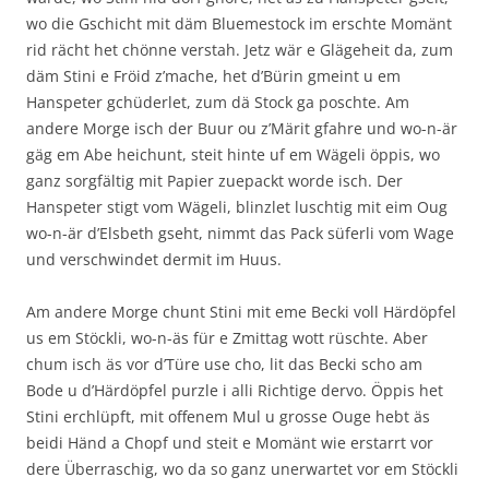
wo die Gschicht mit däm Bluemestock im erschte Momänt
rid rächt het chönne verstah. Jetz wär e Glägeheit da, zum
däm Stini e Fröid z’mache, het d’Bürin gmeint u em
Hanspeter gchüderlet, zum dä Stock ga poschte. Am
andere Morge isch der Buur ou z’Märit gfahre und wo-n-är
gäg em Abe heichunt, steit hinte uf em Wägeli öppis, wo
ganz sorgfältig mit Papier zuepackt worde isch. Der
Hanspeter stigt vom Wägeli, blinzlet luschtig mit eim Oug
wo-n-är d’Elsbeth gseht, nimmt das Pack süferli vom Wage
und verschwindet dermit im Huus.
Am andere Morge chunt Stini mit eme Becki voll Härdöpfel
us em Stöckli, wo-n-äs für e Zmittag wott rüschte. Aber
chum isch äs vor d’Türe use cho, lit das Becki scho am
Bode u d’Härdöpfel purzle i alli Richtige dervo. Öppis het
Stini erchlüpft, mit offenem Mul u grosse Ouge hebt äs
beidi Händ a Chopf und steit e Momänt wie erstarrt vor
dere Überraschig, wo da so ganz unerwartet vor em Stöckli