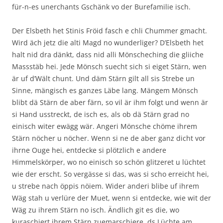
für-n-es unerchants Gschänk vo der Burefamilie isch.
Der Elsbeth het Stinis Fröid fasch e chli Chummer gmacht.
Wird äch jetz die alti Magd no wunderliger? D’Elsbeth het
halt nid dra dänkt, dass nid alli Mönscheching die gliiche
Massstäb hei. Jede Mönsch suecht sich si eiget Stärn, wen
är uf d’Wält chunt. Und däm Stärn gilt all sis Strebe un
Sinne, mängisch es ganzes Läbe lang. Mängem Mönsch
blibt dä Stärn de aber färn, so vil är ihm folgt und wenn är
si Hand usstreckt, de isch es, als ob dä Stärn grad no
einisch witer ewägg wär. Angeri Mönsche chöme ihrem
Stärn nöcher u nöcher. Wenn si ne de aber ganz dicht vor
ihrne Ouge hei, entdecke si plötzlich e andere
Himmelskörper, wo no einisch so schön glitzeret u lüchtet
wie der erscht. So vergässe si das, was si scho erreicht hei,
u strebe nach öppis nöiem. Wider anderi blibe uf ihrem
Wäg stah u verlüre der Muet, wenn si entdecke, wie wit der
Wäg zu ihrem Stärn no isch. Ändlich git es die, wo
kuraschiert ihrem Stärn zuemarschiere, ds Lüchte am