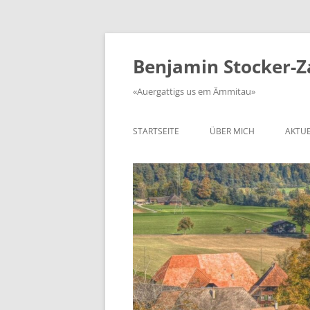
Zum
Inhalt
springen
Benjamin Stocker-
«Auergattigs us em Ämmitau»
STARTSEITE
ÜBER MICH
AKTUE