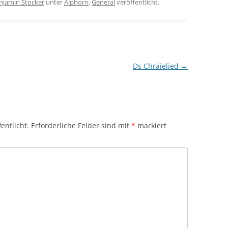
njamin Stocker
unter
Alphorn
,
General
veröffentlicht.
Ds Chräielied
→
entlicht.
Erforderliche Felder sind mit
*
markiert