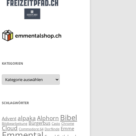
KATEGORIEN
Kategorien
SCHLAGWÖRTER
Bibel
alpaka
Alphorn
Advent
Bürgerbus
Bildbearbeitung
Casio
Chrome
Cloud
Emme
Commodore 64
Dorflinde
Emmental