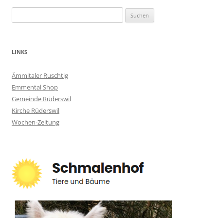
Suchen
nach:
LINKS
Ämmitaler Ruschtig
Emmental Shop
Gemeinde Rüderswil
Kirche Rüderswil
Wochen-Zeitung