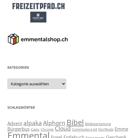
KATEGORIEN
Kategorien
SCHLAGWÖRTER
Bibel
alpaka
Alphorn
Advent
Bildbearbeitung
Cloud
Bürgerbus
Emme
Casio
Chrome
Commodore 64
Dorflinde
Emmental
Engel
Entlebuch
Geschenk
Entspannen