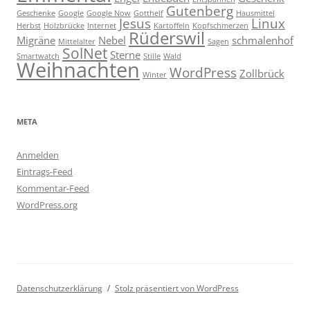
Gutenberg
Geschenke
Google
Google Now
Gotthelf
Hausmittel
Jesus
Linux
Herbst
Holzbrücke
Internet
Kartoffeln
Kopfschmerzen
Rüderswil
Migräne
Nebel
schmalenhof
Mittelalter
Sagen
SolNet
Sterne
Smartwatch
Stille
Wald
Weihnachten
WordPress
Zollbrück
Winter
META
Anmelden
Eintrags-Feed
Kommentar-Feed
WordPress.org
Datenschutzerklärung
Stolz präsentiert von WordPress