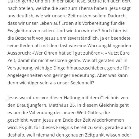
Da ich gerne und oft in der Bibel lese, suchte ich auch dort
nach Stellen, welche die Zeit zum Thema haben. Jesus sagt
uns deutlich, wie wir unsere Zeit nutzen sollen: Dadurch,
dass wir unser Leben auf Erden als Vorbereitung für die
Ewigkeit nutzen sollen. Und wie tun wir das? Auch hier ist
die Botschaft von Jesus unmissverständlich. Ja er beendete
seine Reden oft mit dem fast wie eine Warnung klingenden
Ausspruch: «Wer Ohren hat soll gut zuhören». «Nutzt Eure
Zeit, damit ihr nicht verloren geht». Wie oft geraten wir in
Versuchung, wichtige Dinge hinauszuschieben, gerade für
Angelegenheiten von geringer Bedeutung. Aber was kann
denn wichtiger sein als unser Seelenheil?
Jesus warnt uns vor dieser Haltung mit dem Gleichnis von
den Brautjungfern, Matthäus 25. In diesem Gleichnis geht
es um die Vollendung der neuen Welt Gottes, die
geschieht, wenn Jesus am Ende der Zeit wiederkommen
wird. Es gilt, für dieses Ereignis bereit zu sein, gerade auch
deshalb, weil niemand den genauen Zeitpunkt wissen oder