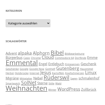
KATEGORIEN
Kategorien
SCHLAGWÖRTER
Bibel
alpaka
Alphorn
Advent
Bildbearbeitung
Cloud
Bürgerbus
Emme
Casio
Chrome
Commodore 64
Dorflinde
Emmental
Engel
Entlebuch
Geschenk
Entspannen
Gutenberg
Geschenke
Google
Google Now
Gotthelf
Hausmittel
Jesus
Linux
Herbst
Holzbrücke
Internet
Kartoffeln
Kopfschmerzen
Rüderswil
Migräne
Nebel
schmalenhof
Mittelalter
Sagen
SolNet
Sterne
Smartwatch
Stille
Wald
Weihnachten
WordPress
Zollbrück
Winter