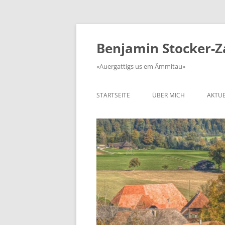
Zum
Inhalt
springen
Benjamin Stocker-
«Auergattigs us em Ämmitau»
STARTSEITE
ÜBER MICH
AKTUE