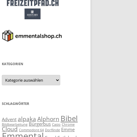
KATEGORIEN
Kategorien
SCHLAGWÖRTER
Bibel
alpaka
Alphorn
Advent
Bürgerbus
Bildbearbeitung
Casio
Chrome
Cloud
Emme
Commodore 64
Dorflinde
Emmental