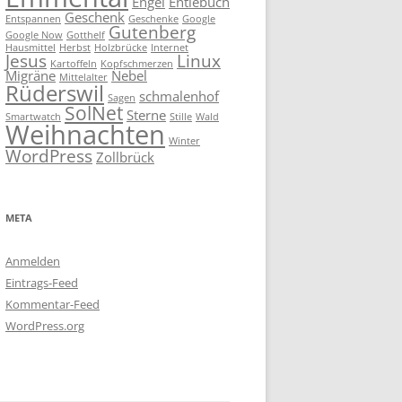
Engel
Entlebuch
Geschenk
Entspannen
Geschenke
Google
Gutenberg
Google Now
Gotthelf
Hausmittel
Herbst
Holzbrücke
Internet
Jesus
Linux
Kartoffeln
Kopfschmerzen
Migräne
Nebel
Mittelalter
Rüderswil
schmalenhof
Sagen
SolNet
Sterne
Smartwatch
Stille
Wald
Weihnachten
Winter
WordPress
Zollbrück
META
Anmelden
Eintrags-Feed
Kommentar-Feed
WordPress.org