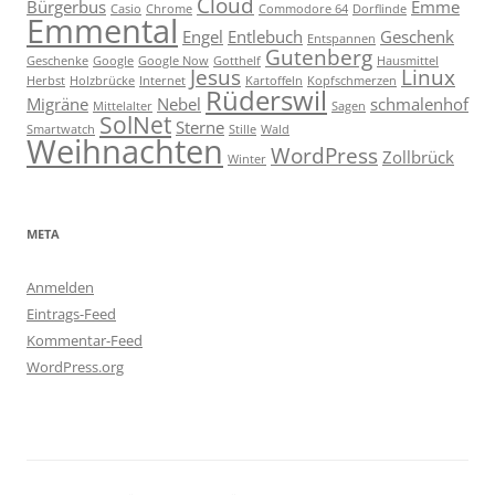
Cloud
Bürgerbus
Emme
Casio
Chrome
Commodore 64
Dorflinde
Emmental
Engel
Entlebuch
Geschenk
Entspannen
Gutenberg
Geschenke
Google
Google Now
Gotthelf
Hausmittel
Jesus
Linux
Herbst
Holzbrücke
Internet
Kartoffeln
Kopfschmerzen
Rüderswil
Migräne
Nebel
schmalenhof
Mittelalter
Sagen
SolNet
Sterne
Smartwatch
Stille
Wald
Weihnachten
WordPress
Zollbrück
Winter
META
Anmelden
Eintrags-Feed
Kommentar-Feed
WordPress.org