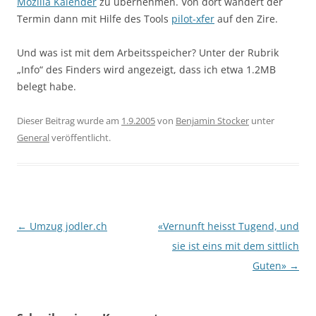
Mozilla Kalender
zu übernehmen. Von dort wandert der
Termin dann mit Hilfe des Tools
pilot-xfer
auf den Zire.
Und was ist mit dem Arbeitsspeicher? Unter der Rubrik
„Info“ des Finders wird angezeigt, dass ich etwa 1.2MB
belegt habe.
Dieser Beitrag wurde am
1.9.2005
von
Benjamin Stocker
unter
General
veröffentlicht.
Beitragsnavigation
←
Umzug jodler.ch
«Vernunft heisst Tugend, und
sie ist eins mit dem sittlich
Guten»
→