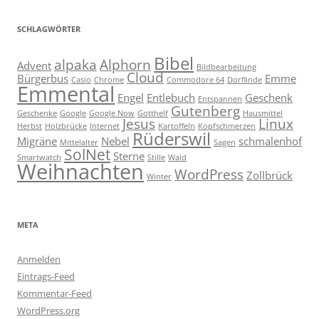
SCHLAGWÖRTER
Bibel
alpaka
Alphorn
Advent
Bildbearbeitung
Cloud
Bürgerbus
Emme
Casio
Chrome
Commodore 64
Dorflinde
Emmental
Engel
Entlebuch
Geschenk
Entspannen
Gutenberg
Geschenke
Google
Google Now
Gotthelf
Hausmittel
Jesus
Linux
Herbst
Holzbrücke
Internet
Kartoffeln
Kopfschmerzen
Rüderswil
Migräne
Nebel
schmalenhof
Mittelalter
Sagen
SolNet
Sterne
Smartwatch
Stille
Wald
Weihnachten
WordPress
Zollbrück
Winter
META
Anmelden
Eintrags-Feed
Kommentar-Feed
WordPress.org