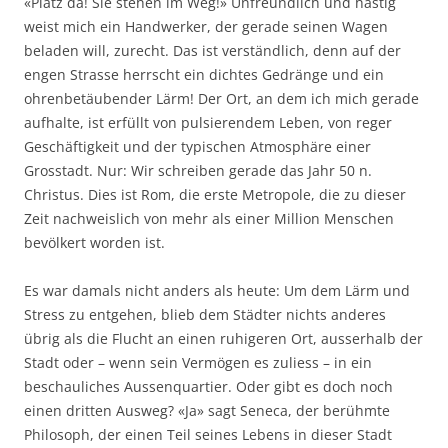
«Platz da! Sie stehen im Weg!» Unfreundlich und hastig
weist mich ein Handwerker, der gerade seinen Wagen
beladen will, zurecht. Das ist verständlich, denn auf der
engen Strasse herrscht ein dichtes Gedränge und ein
ohrenbetäubender Lärm! Der Ort, an dem ich mich gerade
aufhalte, ist erfüllt von pulsierendem Leben, von reger
Geschäftigkeit und der typischen Atmosphäre einer
Grosstadt. Nur: Wir schreiben gerade das Jahr 50 n.
Christus. Dies ist Rom, die erste Metropole, die zu dieser
Zeit nachweislich von mehr als einer Million Menschen
bevölkert worden ist.
Es war damals nicht anders als heute: Um dem Lärm und
Stress zu entgehen, blieb dem Städter nichts anderes
übrig als die Flucht an einen ruhigeren Ort, ausserhalb der
Stadt oder – wenn sein Vermögen es zuliess – in ein
beschauliches Aussenquartier. Oder gibt es doch noch
einen dritten Ausweg? «Ja» sagt Seneca, der berühmte
Philosoph, der einen Teil seines Lebens in dieser Stadt