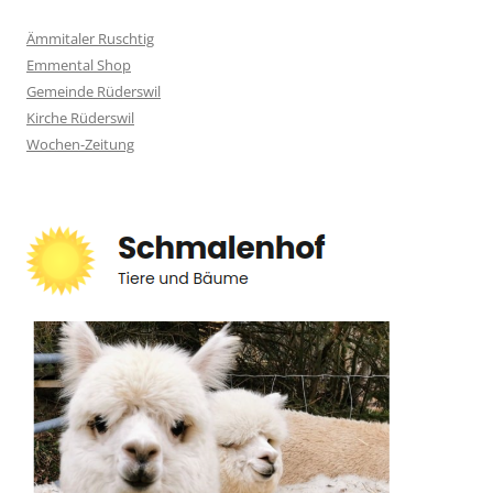
Ämmitaler Ruschtig
Emmental Shop
Gemeinde Rüderswil
Kirche Rüderswil
Wochen-Zeitung