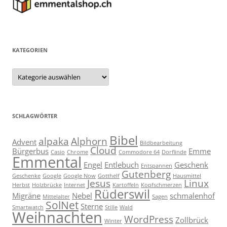
KATEGORIEN
Kategorien
SCHLAGWÖRTER
Bibel
alpaka
Alphorn
Advent
Bildbearbeitung
Cloud
Bürgerbus
Emme
Casio
Chrome
Commodore 64
Dorflinde
Emmental
Engel
Entlebuch
Geschenk
Entspannen
Gutenberg
Geschenke
Google
Google Now
Gotthelf
Hausmittel
Jesus
Linux
Herbst
Holzbrücke
Internet
Kartoffeln
Kopfschmerzen
Rüderswil
Migräne
Nebel
schmalenhof
Mittelalter
Sagen
SolNet
Sterne
Smartwatch
Stille
Wald
Weihnachten
WordPress
Zollbrück
Winter