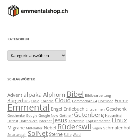
KATEGORIEN
Kategorien
SCHLAGWÖRTER
Bibel
alpaka
Alphorn
Advent
Bildbearbeitung
Cloud
Bürgerbus
Emme
Casio
Chrome
Commodore 64
Dorflinde
Emmental
Engel
Entlebuch
Geschenk
Entspannen
Gutenberg
Geschenke
Google
Google Now
Gotthelf
Hausmittel
Jesus
Linux
Herbst
Holzbrücke
Internet
Kartoffeln
Kopfschmerzen
Rüderswil
Migräne
Nebel
schmalenhof
Mittelalter
Sagen
SolNet
Sterne
Smartwatch
Stille
Wald