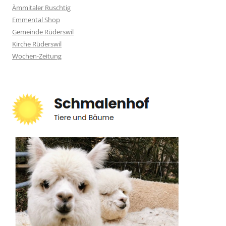
Ämmitaler Ruschtig
Emmental Shop
Gemeinde Rüderswil
Kirche Rüderswil
Wochen-Zeitung