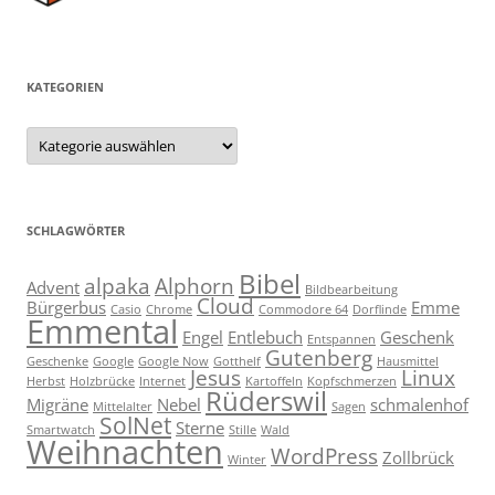
KATEGORIEN
Kategorien
SCHLAGWÖRTER
Bibel
alpaka
Alphorn
Advent
Bildbearbeitung
Cloud
Bürgerbus
Emme
Casio
Chrome
Commodore 64
Dorflinde
Emmental
Engel
Entlebuch
Geschenk
Entspannen
Gutenberg
Geschenke
Google
Google Now
Gotthelf
Hausmittel
Jesus
Linux
Herbst
Holzbrücke
Internet
Kartoffeln
Kopfschmerzen
Rüderswil
Migräne
Nebel
schmalenhof
Mittelalter
Sagen
SolNet
Sterne
Smartwatch
Stille
Wald
Weihnachten
WordPress
Zollbrück
Winter