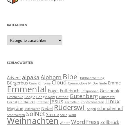
KATEGORIEN
Kategorien
SCHLAGWÖRTER
Bibel
alpaka
Alphorn
Advent
Bildbearbeitung
Cloud
Bürgerbus
Emme
Casio
Chrome
Commodore 64
Dorflinde
Emmental
Engel
Entlebuch
Geschenk
Entspannen
Gutenberg
Geschenke
Google
Google Now
Gotthelf
Hausmittel
Jesus
Linux
Herbst
Holzbrücke
Internet
Kartoffeln
Kopfschmerzen
Rüderswil
Migräne
Nebel
schmalenhof
Mittelalter
Sagen
SolNet
Sterne
Smartwatch
Stille
Wald
Weihnachten
WordPress
Zollbrück
Winter