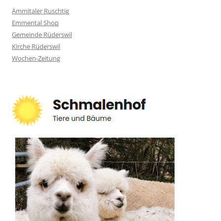
Ämmitaler Ruschtig
Emmental Shop
Gemeinde Rüderswil
Kirche Rüderswil
Wochen-Zeitung