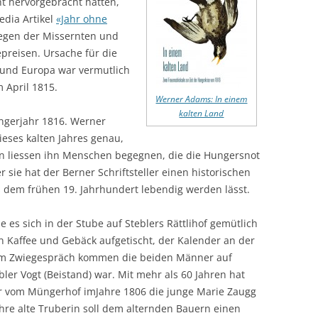
ht hervorgebracht hatten,
edia Artikel
«Jahr ohne
gen der Missernten und
preisen. Ursache für die
 und Europa war vermutlich
 April 1815.
Werner Adams: In einem
kalten Land
ngerjahr 1816. Werner
ieses kalten Jahres genau,
rn liessen ihn Menschen begegnen, die die Hungersnot
 sie hat der Berner Schriftsteller einen historischen
 dem frühen 19. Jahrhundert lebendig werden lässt.
 es sich in der Stube auf Steblers Rättlihof gemütlich
n Kaffee und Gebäck aufgetischt, der Kalender an der
 Im Zwiegespräch kommen die beiden Männer auf
er Vogt (Beistand) war. Mit mehr als 60 Jahren hat
r vom Müngerhof imJahre 1806 die junge Marie Zaugg
Jahre alte Truberin soll dem alternden Bauern einen