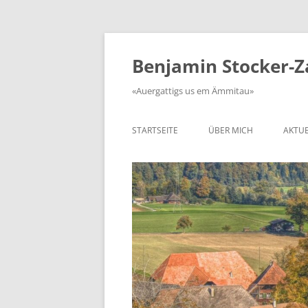
Zum
Inhalt
springen
Benjamin Stocker-
«Auergattigs us em Ämmitau»
STARTSEITE
ÜBER MICH
AKTUE