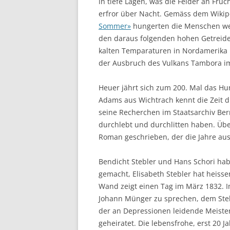
in tiefe Lagen, was die Felder an Fruc
erfror über Nacht. Gemäss dem Wikip
Sommer»
hungerten die Menschen we
den daraus folgenden hohen Getreide
kalten Temparaturen in Nordamerika
der Ausbruch des Vulkans Tambora im
Heuer jährt sich zum 200. Mal das Hu
Adams aus Wichtrach kennt die Zeit d
seine Recherchen im Staatsarchiv Be
durchlebt und durchlitten haben. Über
Roman geschrieben, der die Jahre aus
Bendicht Stebler und Hans Schori habe
gemacht, Elisabeth Stebler hat heisse
Wand zeigt einen Tag im März 1832.
Johann Münger zu sprechen, dem Stebl
der an Depressionen leidende Meiste
geheiratet. Die lebensfrohe, erst 20 