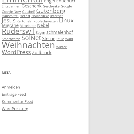
Engel
Entlebuch
Geschenk
Entspannen
Geschenke
Google
Gutenberg
Google Now
Gotthelf
Hausmittel
Herbst
Holzbrücke
Internet
Jesus
Linux
Kartoffeln
Kopfschmerzen
Migräne
Nebel
Mittelalter
Rüderswil
schmalenhof
Sagen
SolNet
Sterne
Smartwatch
Stille
Wald
Weihnachten
Winter
WordPress
Zollbrück
META
Anmelden
Eintrags-Feed
Kommentar-Feed
WordPress.org