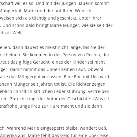
schaft will es so! Und mit der jungen Bäuerin kommt
n Müngerhof. Marie und der auf Ihren Wunsch
weisen sich als tüchtig und geschickt. Unter ihrer
 Und schon bald bringt Marie Münger, wie sie seit der
nd zur Welt.
ellen, dann dauert es meist nicht lange, bis Neider
erscheinen. Sie kommen in der Person von Rosina, der
eut das giftige Gerücht, eines der Kinder sei nicht
gger. Damit nimmt das Unheil seinen Lauf. Obwohl
Marie das Müngergut verlassen. Eine Ehe mit Ueli wird
ann Münger seit Jahren tot ist. Die Richter zeigen
eblich christlich-sittlichen Lebensführung, vertreiben
ein. Zurecht fragt der Autor der Geschichte: «Was ist
bensfrohe junge Frau zur Hure macht und sie dann
ch. Während Marie eingesperrt bleibt, wandert Ueli,
Amerika aus. Marie fehlt das Geld für eine Überreise,