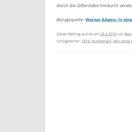
durch die Gitterstäbe hindurch verab
Bezugsquelle:
Werner Adams: In ein
Dieser Beitrag wurde am
28.3.2016
von
Ben
Schlagwörter:
1816
,
Hungerjahr
,
Jahr ohne