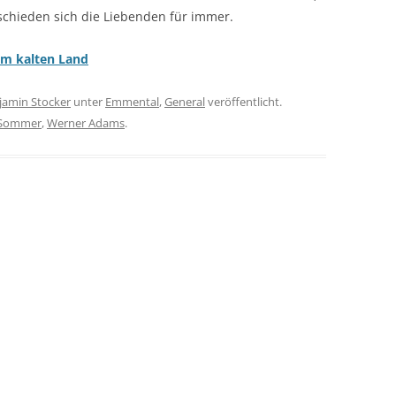
schieden sich die Liebenden für immer.
em kalten Land
jamin Stocker
unter
Emmental
,
General
veröffentlicht.
 Sommer
,
Werner Adams
.