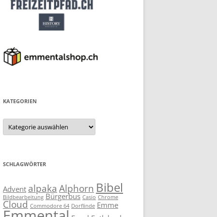
KATEGORIEN
Kategorien
SCHLAGWÖRTER
Bibel
alpaka
Alphorn
Advent
Bürgerbus
Bildbearbeitung
Casio
Chrome
Cloud
Emme
Commodore 64
Dorflinde
Emmental