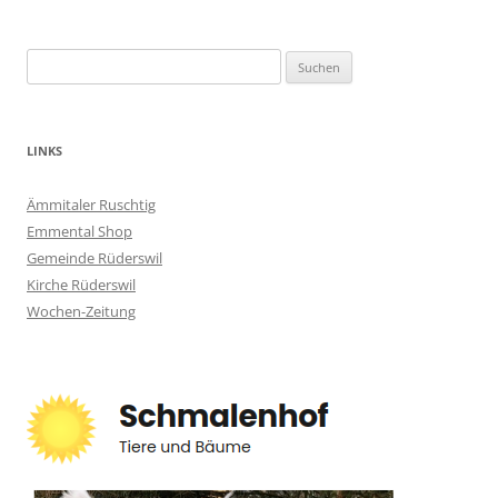
Suchen
nach:
LINKS
Ämmitaler Ruschtig
Emmental Shop
Gemeinde Rüderswil
Kirche Rüderswil
Wochen-Zeitung