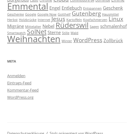
Casio
Chrome
Commodore 64
Dorflinde
Emmental
Engel
Entlebuch
Geschenk
Entspannen
Gutenberg
Geschenke
Google
Google Now
Gotthelf
Hausmittel
Jesus
Linux
Herbst
Holzbrücke
Internet
Kartoffeln
Kopfschmerzen
Rüderswil
Migräne
Nebel
schmalenhof
Mittelalter
Sagen
SolNet
Sterne
Smartwatch
Stille
Wald
Weihnachten
WordPress
Zollbrück
Winter
META
Anmelden
Eintrags-Feed
Kommentar-Feed
WordPress.org
Datenschutzerklärung
Stolz präsentiert von WordPress