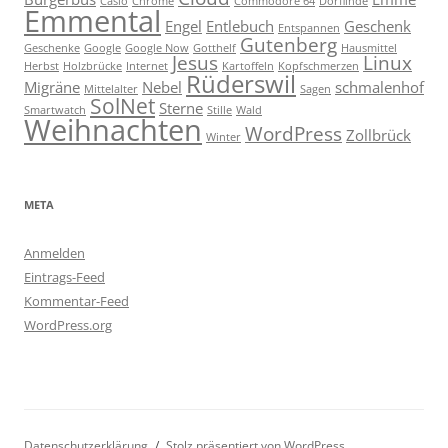
Casio
Chrome
Commodore 64
Dorflinde
Emmental
Engel
Entlebuch
Geschenk
Entspannen
Gutenberg
Geschenke
Google
Google Now
Gotthelf
Hausmittel
Jesus
Linux
Herbst
Holzbrücke
Internet
Kartoffeln
Kopfschmerzen
Rüderswil
Migräne
Nebel
schmalenhof
Mittelalter
Sagen
SolNet
Sterne
Smartwatch
Stille
Wald
Weihnachten
WordPress
Zollbrück
Winter
META
Anmelden
Eintrags-Feed
Kommentar-Feed
WordPress.org
Datenschutzerklärung
Stolz präsentiert von WordPress