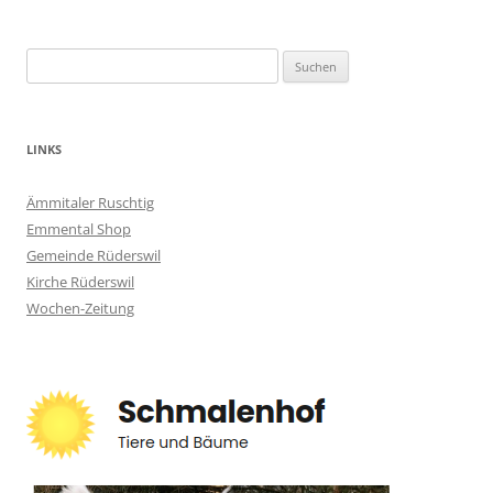
Suchen
nach:
LINKS
Ämmitaler Ruschtig
Emmental Shop
Gemeinde Rüderswil
Kirche Rüderswil
Wochen-Zeitung